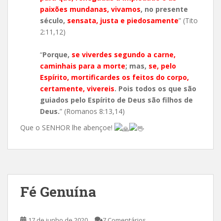
paixões mundanas, vivamos
, no presente
século,
sensata, justa e piedosamente
” (Tito
2:11,12)
“
Porque,
se viverdes segundo a carne,
caminhais para a morte
; mas,
se, pelo
Espírito, mortificardes os feitos do corpo,
certamente, vivereis
. Pois todos os que são
guiados pelo Espírito de Deus são filhos de
Deus.
” (Romanos 8:13,14)
Que o SENHOR lhe abençoe!
Fé Genuína
17 de junho de 2020
7 Comentários