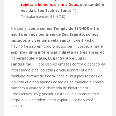
rejeita o homem, e sim a Deus
, que também
vos dá o Seu Espírito Santo.
” (1
Tessalonicenses 4:3,4,7,8)
Em suma,
como somos Templo do SENHOR e Ele
habita em nós por meio de Seu Espírito, somos
instados a viver uma vida santa
( vide 1 Pedro
1:15,16 ) e isso em todo o nosso ser …
corpo, alma e
espírito ( uma inferência indireta as três áreas do
Tabernáculo: Pátio, Lugar Santo e Lugar
Santíssimo )
… por isso as ênfases contra o pecado da
imoralidade e da idolatria ( e vale lembrar que há
múltiplas formas de imoralidade e múltiplas formas de
idolatria que não apenas de ídolos de madeira ou barro,
também a avareza é chamada de idolatria em
Colossenses 3:5 ); pecados estes que contaminam o
corpo e se estendem até o espírito; por isso está
escrito …