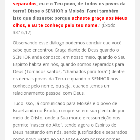
separados
, eu e o Teu povo, de todos os povos da
terra? Disse o SENHOR a Moisés: Farei também
isto que disseste; porque
achaste graça aos Meus
olhos, e Eu te conheço pelo teu nome
.
” (Êxodo
33:16,17)
Observando esse diálogo podemos concluir que você
sabe que encontrou Graça diante de Deus quando o
SENHOR anda conosco, em nosso meio, quando o Seu
Espírito habita em nós, quando somos separados para
Deus ( tornados santos, “chamados para fora” ) dentre
os demais povos da Terra e quando o SENHOR nos
conhece pelo nome, ou seja, quando temos um
relacionamento pessoal com Deus.
Tudo isso, já comunicado para Moisés e o povo de
Israel ainda no Êxodo, cumpre-se em sua plenitude por
meio de Cristo, onde a Sua morte e ressurreição nos
permite “nascer do Alto”, tendo agora o Espírito de
Deus habitando em nós, sendo justificados e separados
como povo Santo ao SENHOR e com nossos nomes