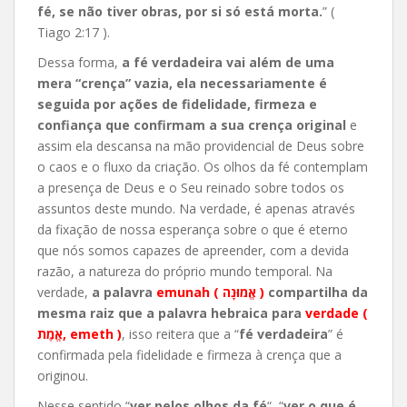
fé, se não tiver obras, por si só está morta.
” (
Tiago 2:17 ).
Dessa forma,
a fé verdadeira vai além de uma
mera “crença” vazia, ela necessariamente é
seguida por ações de fidelidade, firmeza e
confiança que confirmam a sua crença original
e
assim ela descansa na mão providencial de Deus sobre
o caos e o fluxo da criação. Os olhos da fé contemplam
a presença de Deus e o Seu reinado sobre todos os
assuntos deste mundo. Na verdade, é apenas através
da fixação de nossa esperança sobre o que é eterno
que nós somos capazes de apreender, com a devida
razão, a natureza do próprio mundo temporal. Na
verdade,
a palavra
emunah ( אֱמוּנָה )
compartilha da
mesma raiz que a palavra hebraica para
verdade (
אֱמֶת, emeth )
, isso reitera que a “
fé verdadeira
” é
confirmada pela fidelidade e firmeza à crença que a
originou.
Nesse sentido “
ver pelos olhos da fé
“, “
ver o que é