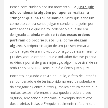
Pense com cuidado por um momento …
o
Justo Juiz
não condenaria alguém por apenas realizar a
“função” que lhe foi incumbida
, visto que seria um
completo contra-senso julgar e condenar alguém por
fazer apenas o que lhe foi ordenado e que lhe era
designado …
ainda mais se todas essas ordens
partiram do próprio Justo Juiz, como alegam
alguns.
A própria situação de um Juiz sentenciar a
condenação de um indivíduo por algo que esse mesmo
Juiz designou e ordenou que o indivíduo fizesse já seria
evidência por si de grave injustiça, algo impossível de se
atribuir ao SENHOR Deus, que é o único Justo Juiz!
Portanto, segundo o texto de Paulo, o fato de Satanás
ser condenado e de ter incorrido no erro da soberba e
da arrogância ( entre outros ), implica naturalmente que
muitos textos referentes a sua queda e sobre o seu
orgulho, arrogância e rebeldia, a exemplo dos textos
dos profetas Isaías e Ezequiel, realmente referem-se a