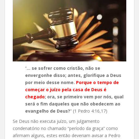
“
… se sofrer como cristão, não se
envergonhe disso; antes, glorifique a Deus
por meio desse nome.
Porque o tempo de
começar o juízo pela casa de Deus é
chegado
; ora, se primeiro vem por nós, qual
será o fim daqueles que não obedecem ao
evangelho de Deus?
” (1 Pedro 4:16,17)
Se Deus não executa juízo, um julgamento
condenatório no chamado “período da graça” como
afirmam alguns, estes então deveriam avisar a Pedro