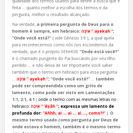
qualidade dos termos usados para definir a busca que é
feita … quanto melhor a escolha dos termos e da
pergunta, melhor o resultado alcançado.
Na verdade,
a primeira pergunta de Deus para o
homem é sempre, em hebraico:
אַיֶּכָּה ” ayekah “
;
“Onde você está?”
( vide Gênesis 3:9 ), a qual apela
para reconhecermos como nós nos escondemos da
verdade, que é o próprio SENHOR.
“Onde está você?”
é o chamado pungente do Pai buscando por seu filho
perdido … e não deixa de ser importante você saber
também que o termo em hebraico para essa pergunta
…
אַיֶּכָּה ” ayekah “
; “Onde você está?”
…
também
pode ser compreendida como um grito de
lamento, como pode ser visto em Lamentações
1:1, 2:1, 4:1
(
onde o termo com as mesmas letras no
hebraico:
אֵיכָה֙ ”
’êḵāh
“
;
expressa um lamento de
profunda dor:
“Ahhh, ai … ai … ai …, como?!”
).
O
mesmo termo usado como pergunta por Deus de
onde estava o homem, também é o mesmo termo