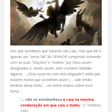
Aos que acreditam que Satanás não caiu, mas que ele é
apenas um “servo fiel” do SENHOR cumprindo somente
com as suas “funções” e “ordens” por Deus assim
designadas e, sendo assim, sem cometer rebeldia
alguma … (
ficou surpreso com essa alegação?! saiba que
existem muitos que acreditam assim
) … vale então
lembrar deste texto … um entre muitos sobre esse
tema …
“
… não se ensoberbeça
e caia na mesma
condenação em que caiu o Diabo
.
” (1 Timóteo
3:6b)