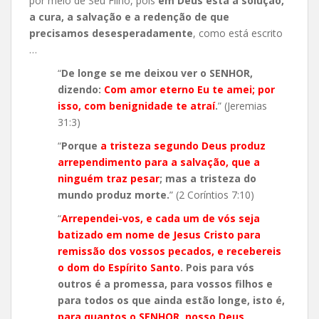
por meio de Seu Filho, pois
em Deus está a solução,
a cura, a salvação e a redenção de que
precisamos desesperadamente
, como está escrito
…
“
De longe se me deixou ver o SENHOR,
dizendo:
Com amor eterno Eu te amei; por
isso, com benignidade te atraí
.
” (Jeremias
31:3)
“
Porque
a tristeza segundo Deus produz
arrependimento para a salvação, que a
ninguém traz pesar
; mas a tristeza do
mundo produz morte.
” (2 Coríntios 7:10)
“
Arrependei-vos, e cada um de vós seja
batizado em nome de Jesus Cristo para
remissão dos vossos pecados, e recebereis
o dom do Espírito Santo
. Pois para vós
outros é a promessa, para vossos filhos e
para todos os que ainda estão longe, isto é,
para quantos o SENHOR, nosso Deus,