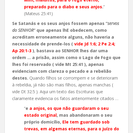
preparado para o diabo e seus anjos
.
”
(Mateus 25:41)
Se Satanás e os seus anjos fossem apenas “
servos
do SENHOR
” que apenas lhE obedecem, como
acreditam erroneamente alguns, não haveria a
necessidade de prende-los (
vide Jd 1:6; 2 Pe 2:4;
Ap 20:1-3
)
,
bastava ao SENHOR lhes dar uma
ordem … a prisão, assim como o Lago de Fogo que
lhes foi reservado ( vide Mt 25:41 ), apenas
evidenciam com clareza o pecado e a rebelião
destes.
Quando filhos se corrompem e se deterioram
à rebeldia, já não são mais filhos, apenas manchas (
vide Dt 32:5 ). Aqui um texto das Escrituras que
claramente evidencia os fatos anteriormente citados …
“
e
a anjos, os que não guardaram o seu
estado original
, mas abandonaram o seu
próprio domicílio,
Ele tem guardado sob
trevas, em algemas eternas, para o juízo do