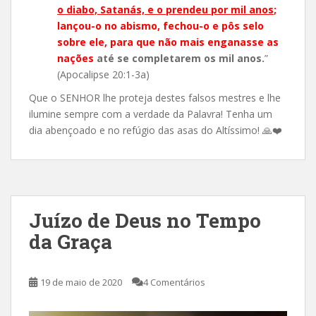
o diabo, Satanás, e o prendeu por mil anos
;
lançou-o no abismo, fechou-o e pôs selo
sobre ele, para que não mais enganasse as
nações
até se completarem os mil anos.
”
(Apocalipse 20:1-3a)
Que o SENHOR lhe proteja destes falsos mestres e lhe
ilumine sempre com a verdade da Palavra! Tenha um
dia abençoado e no refúgio das asas do Altíssimo!
🙏
❤️
Juízo de Deus no Tempo
da Graça
19 de maio de 2020
4 Comentários