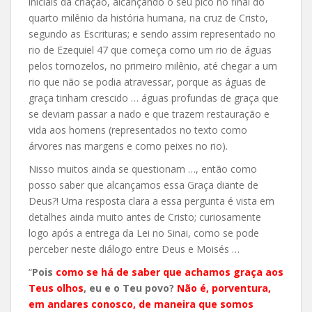
iniciais da criação, alcançando o seu pico no final do
quarto milênio da história humana, na cruz de Cristo,
segundo as Escrituras; e sendo assim representado no
rio de Ezequiel 47 que começa como um rio de águas
pelos tornozelos, no primeiro milênio, até chegar a um
rio que não se podia atravessar, porque as águas de
graça tinham crescido … águas profundas de graça que
se deviam passar a nado e que trazem restauração e
vida aos homens (representados no texto como
árvores nas margens e como peixes no rio).
Nisso muitos ainda se questionam …, então como
posso saber que alcançamos essa Graça diante de
Deus?! Uma resposta clara a essa pergunta é vista em
detalhes ainda muito antes de Cristo; curiosamente
logo após a entrega da Lei no Sinai, como se pode
perceber neste diálogo entre Deus e Moisés …
“
Pois
como se há de saber que achamos graça aos
Teus olhos
, eu e o Teu povo?
Não é, porventura,
em andares conosco, de maneira que somos