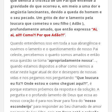
que denota a tristeza de um Pai que entende a
gravidade do que ocorreu e, em meio a uma dor e
angústia lancinantes, devido a queda do homem e
o seu pecado. Um grito de dor e lamento pela
loucura que cometeu o seu filho ( Adão ),
profundamente amado, que então expressa
“Ai,
ai, ai!!! Como?! Por que Adão?!”
.
Quando entendemos isso em toda a sua abrangência e
ouvimos o lamento e o questionamento de nosso Pai
celeste, percebemos o quanto somos amados e então
essa questão se torna “
apropriadamente nossa
“…,
quando estamos dispostos a olhar como viemos a
estar neste lugar atual de dor e desespero de nossas
vidas e nos pegamos nos perguntando:
“Que loucura
eu fiz?! Onde estou e como cheguei aqui?!”
, é
porque estamos próximos da resposta e da solução. A
pergunta e o profundo lamento de Deus que ecoa ao
nosso coração é para nos levar para fora do “
nosso
esconderijo
” para responder ao Seu chamado de amor