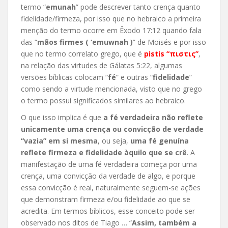
termo “
emunah
” pode descrever tanto crença quanto
fidelidade/firmeza, por isso que no hebraico a primeira
menção do termo ocorr
e em Êxodo 17:12 quando fala
das “
mãos firmes ( ‘emuwnah )
” de Moisés e por isso
que no termo correlato grego, que é
pistis “πιστις”
,
na relação das virtudes de Gálatas 5:22, algumas
versões bíblicas colocam “
fé
” e outras “
fidelidade
”
como sendo a virtude mencionada, visto que no grego
o termo possui significados similares ao hebraico.
O que isso implica é que
a fé verdadeira não reflete
unicamente uma crença ou convicção de verdade
“vazia” em si mesma
, ou seja,
uma fé genuína
reflete firmeza e fidelidade àquilo que se crê
. A
manifestação de uma fé verdadeira começa por uma
crença, uma convicção da verdade de algo, e porque
essa convicção é real, naturalmente seguem-se ações
que demonstram firmeza e/ou fidelidade ao que se
acredita. Em termos bíblicos, esse conceito pode ser
observado nos ditos de Tiago … “
Assim, também a