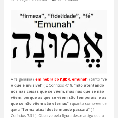
A fé genuína (
em hebraico אֱמוּנָה, emunah
) tanto “
vê
o que é invisível
” ( 2 Coríntios 4:18, “
não atentando
nós nas coisas que se vêem, mas nas que se não
vêem; porque as que se vêem são temporais, e as
que se não vêem são eternas
” ) quanto compreende
que a
“
f
orma atual deste mundo passará
” ( 1
Coríntios 7:31 ). Observe pela figura deste artigo que o