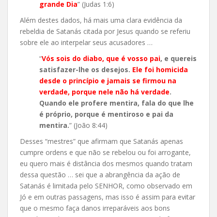
grande Dia
” (Judas 1:6)
Além destes dados, há mais uma clara evidência da
rebeldia de Satanás citada por Jesus quando se referiu
sobre ele ao interpelar seus acusadores …
“
Vós sois do diabo, que é vosso pai
, e quereis
satisfazer-lhe os desejos.
Ele foi homicida
desde o princípio e jamais se firmou na
verdade, porque nele não há verdade
.
Quando ele profere mentira, fala do que lhe
é próprio, porque é mentiroso e pai da
mentira.
” (João 8:44)
Desses “mestres” que afirmam que Satanás apenas
cumpre ordens e que não se rebelou ou foi arrogante,
eu quero mais é distância dos mesmos quando tratam
dessa questão … sei que a abrangência da ação de
Satanás é limitada pelo SENHOR, como observado em
Jó e em outras passagens, mas isso é assim para evitar
que o mesmo faça danos irreparáveis aos bons