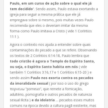
Paulo, em um curso de ação sobre o qual ele já
tem decidido
”. Sendo assim, Paulo estava exortando a
igreja para seguir a mesma prática que ele já
empregava sobre si mesmo, pois muitas vezes Paulo
recomenda que eles o deveriam imitar da mesma
forma como Paulo imitava a Cristo ( vide 1 Coríntios
11:1 ).
Agora o contexto nos ajuda a entender sobre quais
contaminações do pecado a que se refere. Observando
os textos de 2 Coríntios 6:14-18, Paulo lembra que
todo cristão é agora o Templo do Espírito Santo,
ou seja, o Espírito Santo habita em nós
( vide
também 1 Coríntios 3:16,17 e 1 Coríntios 6:15-20 ) e
sendo assim
Paulo nos exorta contra os pecados
da imoralidade sexual
( por isso o uso do grego
πορνευω “porneuo”, que remete a fornicação,
adultério, pornografia e outros pecados de natureza
sexual ilícita )
e da idolatria
… pecados esses muitos
comuns na época devido a cultura pagã existente, mas