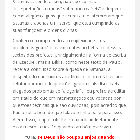
Satanás e, sendo assim, não são apenas
“interpretações erradas” sobre meros “reis” e “impérios”
como alegam alguns que acreditam e interpretam que
Satanás é apenas um “servo” que está cumprindo as
suas “funções” e ordens divinas.
Conheço e compreendo a complexidade e os
problemas gramáticos existentes no hebraico desses
textos dos profetas, principalmente na forma de escrita
de Ezequiel, mas a Bíblia, como neste texto de Paulo,
reitera a conclusão sobre a queda de Satanás, a
despeito do que muitos acadêmicos e outros buscam
refutar por meio de questões gramaticais discutíveis e
alegados problemas de “alegoria” … eu prefiro acreditar
em Paulo do que em interpretações equivocadas por
questões técnicas que são duvidosas, pois acredito que
Paulo sabia bem do que falava e tinha base para isso.
Além disso, o apóstolo Pedro aborda indiretamente
essa mesma questão quando também escreveu …
“
Ora,
se Deus não poupou anjos quando