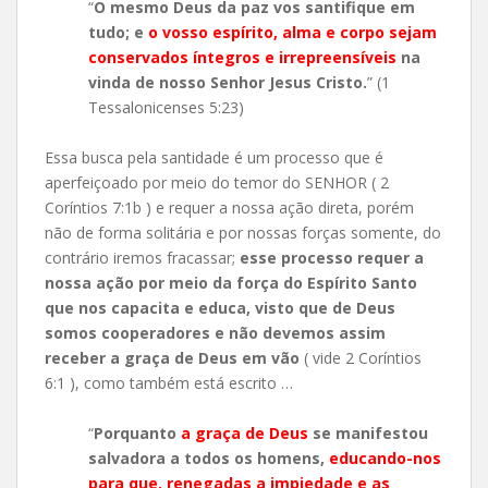
“
O mesmo Deus da paz vos santifique em
tudo; e
o vosso espírito, alma e corpo sejam
conservados íntegros e irrepreensíveis
na
vinda de nosso Senhor Jesus Cristo.
” (1
Tessalonicenses 5:23)
Essa busca pela santidade é um processo que é
aperfeiçoado por meio do temor do SENHOR ( 2
Coríntios 7:1b ) e requer a nossa ação direta, porém
não de forma solitária e por nossas forças somente, do
contrário iremos fracassar;
esse processo requer a
nossa ação por meio da força do Espírito Santo
que nos capacita e educa, visto que de Deus
somos cooperadores e não devemos assim
receber a graça de Deus em vão
( vide 2 Coríntios
6:1 ), como também está escrito …
“
Porquanto
a graça de Deus
se manifestou
salvadora a todos os homens,
educando-nos
para que, renegadas a impiedade e as