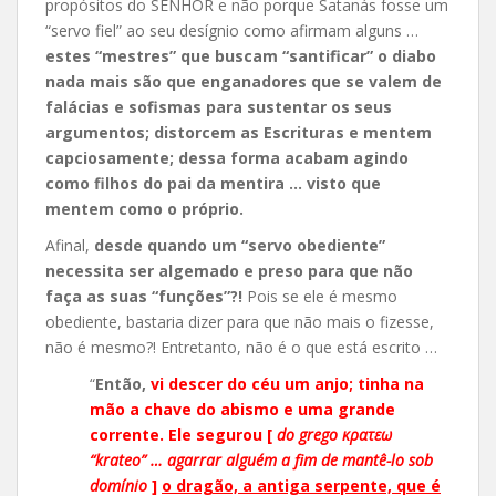
propósitos do SENHOR e não porque Satanás fosse um
“servo fiel” ao seu desígnio como afirmam alguns …
estes “mestres” que buscam “santificar” o diabo
nada mais são que enganadores que se valem de
falácias e sofismas para sustentar os seus
argumentos; distorcem as Escrituras e mentem
capciosamente; dessa forma acabam agindo
como filhos do pai da mentira … visto que
mentem como o próprio.
Afinal,
desde quando um “servo obediente”
necessita ser algemado e preso para que não
faça as suas “funções”?!
Pois se ele é mesmo
obediente, bastaria dizer para que não mais o fizesse,
não é mesmo?! Entretanto, não é o que está escrito …
“
Então,
vi descer do céu um anjo; tinha na
mão a chave do abismo e uma grande
corrente. Ele segurou [
do grego κρατεω
“krateo” … agarrar alguém a fim de mantê-lo sob
domínio
]
o dragão, a antiga serpente, que é