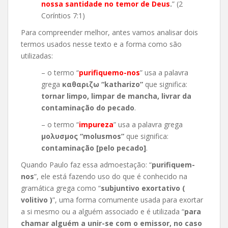
nossa santidade no temor de Deus
.
” (2
Coríntios 7:1)
Para compreender melhor, antes vamos analisar dois
termos usados nesse texto e a forma como são
utilizadas:
– o termo “
purifiquemo-nos
” usa a palavra
grega
καθαριζω “katharizo”
que significa:
tornar limpo, limpar de mancha, livrar da
contaminação do pecado
.
– o termo “
impureza
” usa a palavra grega
μολυσμος “molusmos”
que significa:
contaminação [pelo pecado]
.
Quando Paulo faz essa admoestação: “
purifiquem-
nos
”, ele está fazendo uso do que é conhecido na
gramática grega como “
subjuntivo exortativo (
volitivo )
”, uma forma comumente usada para exortar
a si mesmo ou a alguém associado e é utilizada “
para
chamar alguém a unir-se com o emissor, no caso