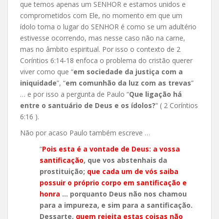
que temos apenas um SENHOR e estamos unidos e
comprometidos com Ele, no momento em que um
ídolo toma o lugar do SENHOR é como se um adultério
estivesse ocorrendo, mas nesse caso não na carne,
mas no âmbito espiritual. Por isso o contexto de 2
Coríntios 6:14-18 enfoca o problema do cristão querer
viver como que “
em sociedade da justiça com a
iniquidade
”, “
em comunhão da luz com as trevas
”
… e por isso a pergunta de Paulo “
Que ligação há
entre o santuário de Deus e os ídolos?
” ( 2 Coríntios
6:16 ).
Não por acaso Paulo também escreve …
“
Pois esta é a vontade de Deus: a vossa
santificação
, que vos abstenhais da
prostituição;
que cada um de vós saiba
possuir o próprio corpo em santificação e
honra
… porquanto Deus não nos chamou
para a impureza, e sim para a santificação.
Dessarte,
quem rejeita estas coisas não