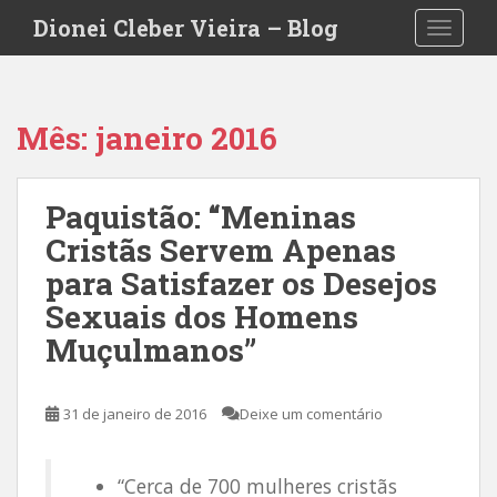
S
Dionei Cleber Vieira – Blog
TOGGLE
k
i
p
t
Mês:
janeiro 2016
o
m
a
Paquistão: “Meninas
i
Cristãs Servem Apenas
n
c
para Satisfazer os Desejos
o
Sexuais dos Homens
n
Muçulmanos”
t
e
n
31 de janeiro de 2016
Deixe um comentário
t
“Cerca de 700 mulheres cristãs