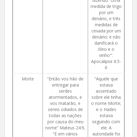
dizendo: ‘Uma
medida de trigo
por um
denário, e três
medidas de
cevada por um
denário; e não
danificará o
óleo e o
vinho'”.
Apocalipse 6:5-
6
Morte
“Então vos hão de
“Aquele que
entregar para
estava
serdes
assentado
atormentados, e
sobre ele tinha
vos matarão, e
o nome Morte;
sereis odiados de
e o Hades
todas as nações
estava
por causa do meu
seguindo com
nome” Mateus 24:9,
ele. A
“E em vários
autoridade foi