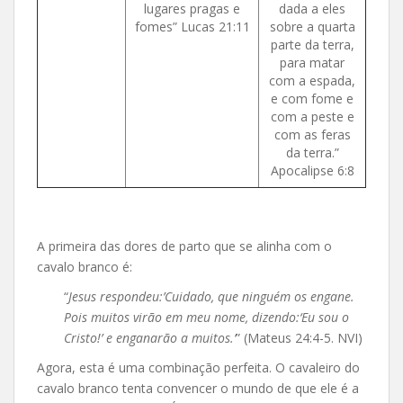
lugares pragas e
dada a eles
fomes” Lucas 21:11
sobre a quarta
parte da terra,
para matar
com a espada,
e com fome e
com a peste e
com as feras
da terra.”
Apocalipse 6:8
A primeira das dores de parto que se alinha com o
cavalo branco é:
“
Jesus respondeu:’Cuidado, que ninguém os engane.
Pois muitos virão em meu nome, dizendo:‘Eu sou o
Cristo!’ e enganarão a muitos.’
” (Mateus 24:4-5. NVI)
Agora, esta é uma combinação perfeita. O cavaleiro do
cavalo branco tenta convencer o mundo de que ele é a