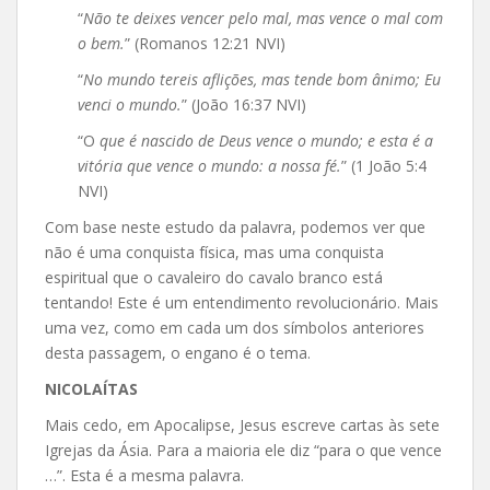
“
Não te deixes vencer pelo mal, mas vence o mal com
o bem.
” (Romanos 12:21 NVI)
“
No mundo tereis aflições, mas tende bom ânimo; Eu
venci o mundo.
” (João 16:37 NVI)
“O
que é nascido de Deus vence o mundo; e esta é a
vitória que vence o mundo: a nossa fé.
” (1 João 5:4
NVI)
Com base neste estudo da palavra, podemos ver que
não é uma conquista física, mas uma conquista
espiritual que o cavaleiro do cavalo branco está
tentando! Este é um entendimento revolucionário. Mais
uma vez, como em cada um dos símbolos anteriores
desta passagem, o engano é o tema.
NICOLAÍTAS
Mais cedo, em Apocalipse, Jesus escreve cartas às sete
Igrejas da Ásia. Para a maioria ele diz “para o que vence
…”. Esta é a mesma palavra.