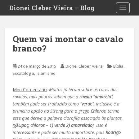
S
Dionei Cleber Vieira – Blog
TOGGLE
k
i
p
t
Quem vai montar o cavalo
o
branco?
m
a
i
,
24 de março de 2015
Dionei Cleber Vieira
Bíblia
n
,
Escatologia
Islamismo
c
o
n
Meu Comentário
:
Muitos já leram sobre as cores dos
t
cavalos, mas poucos sabem que o
cavalo “amarelo”
,
e
também pode ser traduzido como
“verde”,
inclusive é a
n
primeira opção no Strong para o grego
Chloros
, termo
t
esse que deriva a palavra clorofila associado às plantas,
[
χλωρος, chloros – 1) verde 2) amarelado
]. Isso é
interessante e pode ser muito importante, pois
Rodrigo