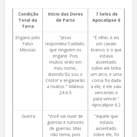
Condição
Início das Dores
7 Selos de
Total da
de Parto
Apocalipse 6
Terra
Engano pelo
“Jesus
“E olhei, e eis
Falso
respondeu:’Cuidado,
um cavalo
Messias
que ninguém os
branco; e o que
engane. Pois
estava
muitos virão em
assentado
meu nome,
sobre ele tinha
dizendo:‘Eu sou o
um arco; e uma
Cristo!’ e enganarão
coroa foi dada
a muitos.'” Mateus
a ele, e ele saiu
24:4-5
vencendo e
para vencer.”
Apocalipse 6:2
Guerra
“Você vai ouvir de
“Aquele que
guerras e rumores
estava
de guerras. Mas
assentado
não tema, pois
sobre ele, foi