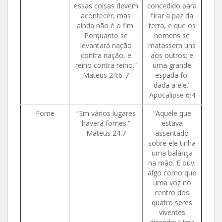
essas coisas devem
concedido para
acontecer, mas
tirar a paz da
ainda não é o fim.
terra, e que os
Porquanto se
homens se
levantará nação
matassem uns
contra nação, e
aos outros; e
reino contra reino.”
uma grande
Mateus 24:6-7
espada foi
dada a ele.”
Apocalipse 6:4
Fome
“Em vários lugares
“Aquele que
haverá fomes.”
estava
Mateus 24:7
assentado
sobre ele tinha
uma balança
na mão. E ouvi
algo como que
uma voz no
centro dos
quatro seres
viventes