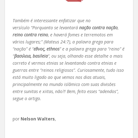
Também é interessante enfatizar que no
versículo “Porquanto se levantará
nação contra nação
,
reino contra reino
, e haverá fomes e terremotos em
vários lugares;” (Mateus 24:7), a palavra grega para
“nação” é “
εθνος, ethnos
” e a palavra grega para “reino” é
“
βασιλεια, basileia
“, ou seja, olhando esse detalhe o mais
correto é vermos etnias se levantando contra etnias e
guerras entre “reinos religiosos”. Curiosamente, tudo isso
está muito ligado ao que vemos nos dias atuais,
principalmente no mundo islâmico com suas divisões
entre sunitas e xiitas, não?! Bem, feito esses “adendos”,
segue o artigo.
por
Nelson Walters
,