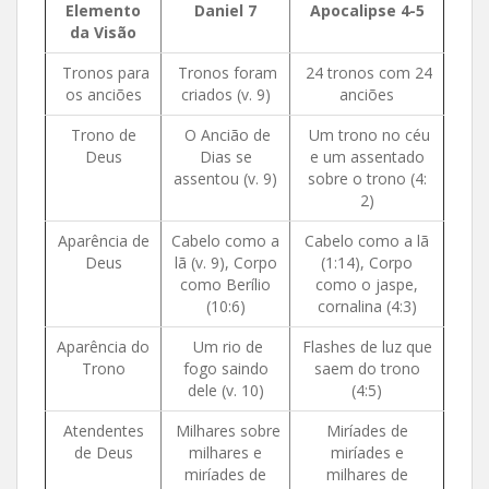
Elemento
Daniel 7
Apocalipse 4-5
da Visão
Tronos para
Tronos foram
24 tronos com 24
os anciões
criados (v. 9)
anciões
Trono de
O Ancião de
Um trono no céu
Deus
Dias se
e um assentado
assentou (v. 9)
sobre o trono (4:
2)
Aparência de
Cabelo como a
Cabelo como a lã
Deus
lã (v. 9), Corpo
(1:14), Corpo
como Berílio
como o jaspe,
(10:6)
cornalina (4:3)
Aparência do
Um rio de
Flashes de luz que
Trono
fogo saindo
saem do trono
dele (v. 10)
(4:5)
Atendentes
Milhares sobre
Miríades de
de Deus
milhares e
miríades e
miríades de
milhares de