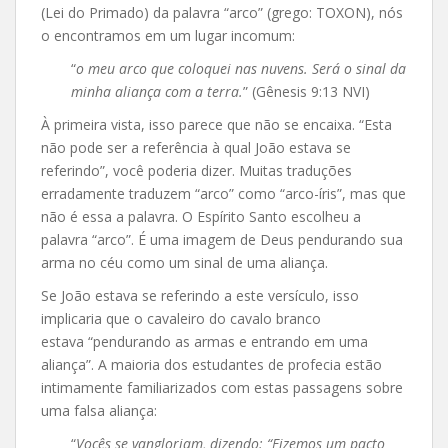
(Lei do Primado) da palavra “arco” (grego: TOXON), nós
o encontramos em um lugar incomum:
“
o meu arco que coloquei nas nuvens. Será o sinal da
minha aliança com a terra.
” (Gênesis 9:13 NVI)
À primeira vista, isso parece que não se encaixa. “Esta
não pode ser a referência à qual João estava se
referindo”, você poderia dizer. Muitas traduções
erradamente traduzem “arco” como “arco-íris”, mas que
não é essa a palavra. O Espírito Santo escolheu a
palavra “arco”. É uma imagem de Deus pendurando sua
arma no céu como um sinal de uma aliança.
Se João estava se referindo a este versículo, isso
implicaria que o cavaleiro do cavalo branco
estava “pendurando as armas e entrando em uma
aliança”. A maioria dos estudantes de profecia estão
intimamente familiarizados com estas passagens sobre
uma falsa aliança:
“
Vocês se vangloriam, dizendo: “Fizemos um pacto