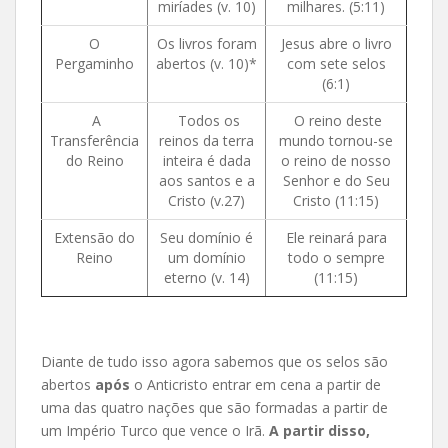
miríades (v. 10)
milhares. (5:11)
O
Os livros foram
Jesus abre o livro
Pergaminho
abertos (v. 10)*
com sete selos
(6:1)
A
Todos os
O reino deste
Transferência
reinos da terra
mundo tornou-se
do Reino
inteira é dada
o reino de nosso
aos santos e a
Senhor e do Seu
Cristo (v.27)
Cristo (11:15)
Extensão do
Seu domínio é
Ele reinará para
Reino
um domínio
todo o sempre
eterno (v. 14)
(11:15)
Diante de tudo isso agora sabemos que os selos são
abertos
após
o Anticristo entrar em cena a partir de
uma das quatro nações que são formadas a partir de
um Império Turco que vence o Irã.
A partir disso,