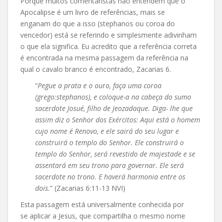
Porque muitos comentaristas não entendem que o
Apocalipse é um livro de referências, mais se
enganam do que a isso (stephanos ou coroa do
vencedor) está se referindo e simplesmente adivinham
o que ela significa. Eu acredito que a referência correta
é encontrada na mesma passagem da referência na
qual o cavalo branco é encontrado, Zacarias 6.
“
Pegue a prata e o ouro, faça uma coroa
(grego:stephanos), e coloque-a na cabeça do sumo
sacerdote Josué, filho de Jeozadaque. Diga- lhe que
assim diz o Senhor dos Exércitos: Aqui está o homem
cujo nome é Renovo, e ele sairá do seu lugar e
construirá o templo do Senhor. Ele construirá o
templo do Senhor, será revestido de majestade e se
assentará em seu trono para governar. Ele será
sacerdote no trono. E haverá harmonia entre os
dois.
” (Zacarias 6:11-13 NVI)
Esta passagem está universalmente conhecida por
se aplicar a Jesus, que compartilha o mesmo nome