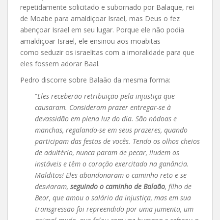
repetidamente solicitado e subornado por Balaque, rei
de Moabe para amaldiçoar Israel, mas Deus o fez
abençoar Israel em seu lugar. Porque ele não podia
amaldiçoar Israel, ele ensinou aos moabitas
como seduzir os israelitas com a imoralidade para que
eles fossem adorar Baal.
Pedro discorre sobre Balaão da mesma forma:
“
Eles receberão retribuição pela injustiça que
causaram. Consideram prazer entregar-se à
devassidão em plena luz do dia. São nódoas e
manchas, regalando-se em seus prazeres, quando
participam das festas de vocês. Tendo os olhos cheios
de adultério, nunca param de pecar, iludem os
instáveis e têm o coração exercitado na ganância.
Malditos! Eles abandonaram o caminho reto e se
desviaram,
seguindo o caminho de Balaão
, filho de
Beor, que amou o salário da injustiça, mas em sua
transgressão foi repreendido por uma jumenta, um