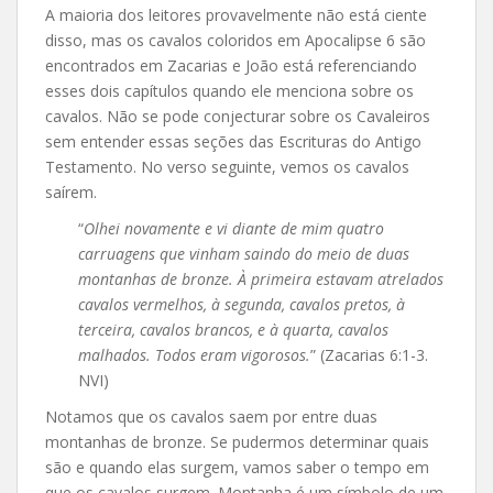
A maioria dos leitores provavelmente não está ciente
disso, mas os cavalos coloridos em Apocalipse 6 são
encontrados em Zacarias e João está referenciando
esses dois capítulos quando ele menciona sobre os
cavalos. Não se pode conjecturar sobre os Cavaleiros
sem entender essas seções das Escrituras do Antigo
Testamento. No verso seguinte, vemos os cavalos
saírem.
“
Olhei novamente e vi diante de mim quatro
carruagens que vinham saindo do meio de duas
montanhas de bronze. À primeira estavam atrelados
cavalos vermelhos, à segunda, cavalos pretos, à
terceira, cavalos brancos, e à quarta, cavalos
malhados. Todos eram vigorosos.
” (Zacarias 6:1-3.
NVI)
Notamos que os cavalos saem por entre duas
montanhas de bronze. Se pudermos determinar quais
são e quando elas surgem, vamos saber o tempo em
que os cavalos surgem. Montanha é um símbolo de um