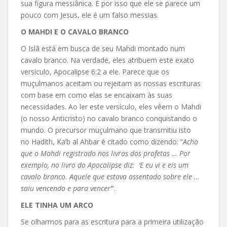
sua figura messiânica. É por isso que ele se parece um
pouco com Jesus, ele é um falso messias.
O MAHDI E O CAVALO BRANCO
O Islã está em busca de seu Mahdi montado num
cavalo branco. Na verdade, eles atribuem este exato
versículo, Apocalipse 6:2 a ele. Parece que os
muçulmanos aceitam ou rejeitam as nossas escrituras
com base em como elas se encaixam às suas
necessidades. Ao ler este versículo, eles vêem o Mahdi
(o nosso Anticristo) no cavalo branco conquistando o
mundo. O precursor muçulmano que transmitiu isto
no Hadith, Ka’b al Ahbar é citado como dizendo: “
Acho
que o Mahdi registrado nos livros dos profetas … Por
exemplo, no livro do Apocalipse diz: ‘E eu vi e eis um
cavalo branco. Aquele que estava assentado sobre ele …
saiu vencendo e para vencer’
“.
ELE TINHA UM ARCO
Se olharmos para as escritura para a primeira utilização