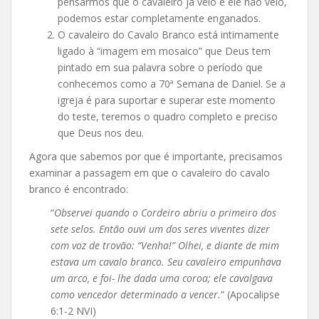
pensarmos que o cavaleiro já veio e ele não veio,
podemos estar completamente enganados.
O cavaleiro do Cavalo Branco está intimamente
ligado à “imagem em mosaico” que Deus tem
pintado em sua palavra sobre o período que
conhecemos como a 70ª Semana de Daniel. Se a
igreja é para suportar e superar este momento
do teste, teremos o quadro completo e preciso
que Deus nos deu.
Agora que sabemos por que é importante, precisamos
examinar a passagem em que o cavaleiro do cavalo
branco é encontrado:
“
Observei quando o Cordeiro abriu o primeiro dos
sete selos. Então ouvi um dos seres viventes dizer
com voz de trovão: “Venha!” Olhei, e diante de mim
estava um cavalo branco. Seu cavaleiro empunhava
um arco, e foi- lhe dada uma coroa; ele cavalgava
como vencedor determinado a vencer.
” (Apocalipse
6:1-2 NVI)