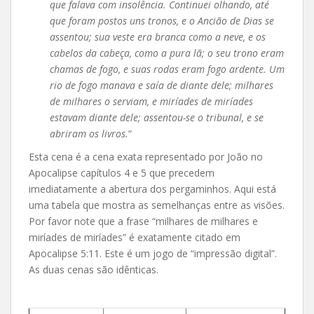
que falava com insolência. Continuei olhando, até
que foram postos uns tronos, e o Ancião de Dias se
assentou; sua veste era branca como a neve, e os
cabelos da cabeça, como a pura lã; o seu trono eram
chamas de fogo, e suas rodas eram fogo ardente. Um
rio de fogo manava e saía de diante dele; milhares
de milhares o serviam, e miríades de miríades
estavam diante dele; assentou-se o tribunal, e se
abriram os livros.
“
Esta cena é a cena exata representado por João no
Apocalipse capítulos 4 e 5 que precedem
imediatamente a abertura dos pergaminhos. Aqui está
uma tabela que mostra as semelhanças entre as visões.
Por favor note que a frase “milhares de milhares e
miríades de miríades” é exatamente citado em
Apocalipse 5:11. Este é um jogo de “impressão digital”.
As duas cenas são idênticas.