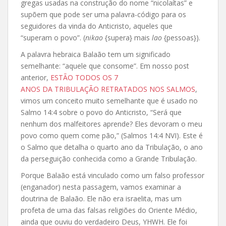
gregas usadas na construção do nome “nicolaítas” e
supõem que pode ser uma palavra-código para os
seguidores da vinda do Anticristo, aqueles que
“superam o povo”. (
nikao
{supera} mais
lao
{pessoas}).
A palavra hebraica Balaão tem um significado
semelhante: “aquele que consome”. Em nosso post
anterior,
ESTÃO TODOS OS 7
ANOS DA TRIBULAÇÃO RETRATADOS NOS SALMOS
,
vimos um conceito muito semelhante que é usado no
Salmo 14:4 sobre o povo do Anticristo, “Será que
nenhum dos malfeitores aprende? Eles devoram o meu
povo como quem come pão,” (Salmos 14:4 NVI). Este é
o Salmo que detalha o quarto ano da Tribulação, o ano
da perseguição conhecida como a Grande Tribulação.
Porque Balaão está vinculado como um falso professor
(enganador) nesta passagem, vamos examinar a
doutrina de Balaão. Ele não era israelita, mas um
profeta de uma das falsas religiões do Oriente Médio,
ainda que ouviu do verdadeiro Deus, YHWH. Ele foi