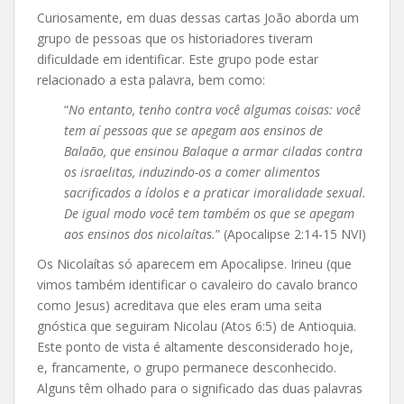
Curiosamente, em duas dessas cartas João aborda um
grupo de pessoas que os historiadores tiveram
dificuldade em identificar. Este grupo pode estar
relacionado a esta palavra, bem como:
“
No entanto, tenho contra você algumas coisas: você
tem aí pessoas que se apegam aos ensinos de
Balaão, que ensinou Balaque a armar ciladas contra
os israelitas, induzindo-os a comer alimentos
sacrificados a ídolos e a praticar imoralidade sexual.
De igual modo você tem também os que se apegam
aos ensinos dos nicolaítas.
” (Apocalipse 2:14-15 NVI)
Os Nicolaítas só aparecem em Apocalipse. Irineu (que
vimos também identificar o cavaleiro do cavalo branco
como Jesus) acreditava que eles eram uma seita
gnóstica que seguiram Nicolau (Atos 6:5) de Antioquia.
Este ponto de vista é altamente desconsiderado hoje,
e, francamente, o grupo permanece desconhecido.
Alguns têm olhado para o significado das duas palavras