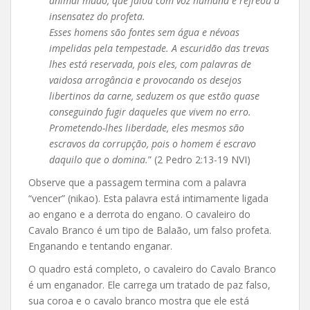
animal mudo, que falou com voz humana e refreou a
insensatez do profeta.
Esses homens são fontes sem água e névoas
impelidas pela tempestade. A escuridão das trevas
lhes está reservada, pois eles, com palavras de
vaidosa arrogância e provocando os desejos
libertinos da carne, seduzem os que estão quase
conseguindo fugir daqueles que vivem no erro.
Prometendo-lhes liberdade, eles mesmos são
escravos da corrupção, pois o homem é escravo
daquilo que o domina.
” (2 Pedro 2:13-19 NVI)
Observe que a passagem termina com a palavra
“vencer” (nikao). Esta palavra está intimamente ligada
ao engano e a derrota do engano. O cavaleiro do
Cavalo Branco é um tipo de Balaão, um falso profeta.
Enganando e tentando enganar.
O quadro está completo, o cavaleiro do Cavalo Branco
é um enganador. Ele carrega um tratado de paz falso,
sua coroa e o cavalo branco mostra que ele está