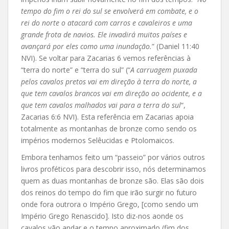
tempo do fim o rei do sul se envolverá em combate, e o
rei do norte o atacará com carros e cavaleiros e uma
grande frota de navios. Ele invadirá muitos países e
avançará por eles como uma inundação.
” (Daniel 11:40
NVI). Se voltar para Zacarias 6 vemos referências à
“terra do norte” e “terra do sul” (“
A carruagem puxada
pelos cavalos pretos vai em direção à terra do norte, a
que tem cavalos brancos vai em direção ao ocidente, e a
que tem cavalos malhados vai para a terra do sul
“,
Zacarias 6:6 NVI). Esta referência em Zacarias apoia
totalmente as montanhas de bronze como sendo os
impérios modernos Selêucidas e Ptolomaicos.
Embora tenhamos feito um “passeio” por vários outros
livros proféticos para descobrir isso, nós determinamos
quem as duas montanhas de bronze são. Elas são dois
dos reinos do tempo do fim que irão surgir no futuro
onde fora outrora o Império Grego, [como sendo um
Império Grego Renascido]. Isto diz-nos aonde os
cavalos vão andar e o tempo aproximado (fim dos