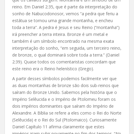
reino. Em Daniel 2:35, que é parte da interpretação do
sonho de Nabucodonosor, vemos “a pedra que feriu a
estátua se tornou uma grande montanha, e encheu
toda a terra”. A pedra é Jesus e seu Reino (“montanha”)
irá preencher a terra inteira. Bronze é um metal e
também é um símbolo encontrado na mesma exata
interpretação do sonho, “em seguida, um terceiro reino,
de bronze, o qual dominará sobre toda a terra.” (Daniel
2:39). Quase todos os comentaristas concordam que
este reino era o Reino helenístico (Grego).
A partir desses símbolos podemos facilmente ver que
as duas montanhas de bronze são dois sub-reinos que
saíram do Bronze Unido. Sabemos pela história que o
Império Selêucida e o Império de Ptolomeu foram os
dois impérios dominantes que saíram do Império de
Alexandre. A Bíblia se refere a eles como o Rei do Norte
(Selêucida) e o Rei do Sul (Ptolomaico). Curiosamente
Daniel Capítulo 11 afirma claramente que estes
impérios iriam subir novamente no fim dos tempos. “
No