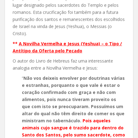
lugar designado pelos sacerdotes do Templo e pelos
romanos. Esta crucificação foi também para a futura
purificação dos santos e remanescentes dos escolhidos
de Israel na vinda de Jesus (Yeshua), o Messias (o
Cristo).
**
A Novilha Vermelha e Jesus (Yeshua) – o Tipo /
Antítipo da Oferta pelo Pecado
O autor do Livro de Hebreus faz uma interessante
analogia entre a Novilha Vermelha e Jesus:
“
Não vos deixeis envolver por doutrinas várias
e estranhas, porquanto o que vale é estar o
coração confirmado com graça e não com
alimentos, pois nunca tiveram proveito os
que com isto se preocuparam. Possuímos um
altar do qual não têm direito de comer os que
ministram no tabernáculo.
Pois aqueles
animais cujo sangue é trazido para dentro do
Santo dos Santos, pelo sumo sacerdote, como