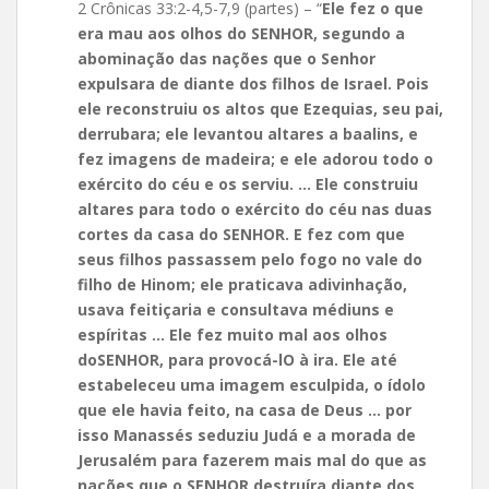
2 Crônicas 33:2-4,5-7,9 (partes) – “
Ele fez o que
era mau aos olhos do SENHOR, segundo a
abominação das nações que o Senhor
expulsara de diante dos filhos de Israel. Pois
ele reconstruiu os altos que Ezequias, seu pai,
derrubara; ele levantou altares a baalins, e
fez imagens de madeira; e ele adorou todo o
exército do céu e os serviu. … Ele construiu
altares para todo o exército do céu nas duas
cortes da casa do SENHOR. E fez com que
seus filhos passassem pelo fogo no vale do
filho de Hinom; ele praticava adivinhação,
usava feitiçaria e consultava médiuns e
espíritas … Ele fez muito mal aos olhos
doSENHOR, para provocá-lO à ira. Ele até
estabeleceu uma imagem esculpida, o ídolo
que ele havia feito, na casa de Deus … por
isso Manassés seduziu Judá e a morada de
Jerusalém para fazerem mais mal do que as
nações que o SENHOR destruíra diante dos