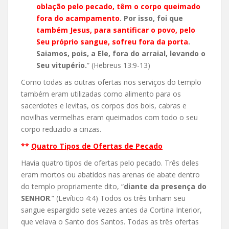
oblação pelo pecado, têm o corpo queimado
fora do acampamento
. Por isso, foi que
também Jesus, para santificar o povo, pelo
Seu próprio sangue, sofreu fora da porta
.
Saiamos, pois, a Ele, fora do arraial, levando o
Seu vitupério.
” (Hebreus 13:9-13)
Como todas as outras ofertas nos serviços do templo
também eram utilizadas como alimento para os
sacerdotes e levitas, os corpos dos bois, cabras e
novilhas vermelhas eram queimados com todo o seu
corpo reduzido a cinzas.
**
Quatro Tipos de Ofertas de Pecado
Havia quatro tipos de ofertas pelo pecado. Três deles
eram mortos ou abatidos nas arenas de abate dentro
do templo propriamente dito, “
diante da presença do
SENHOR
.” (Levítico 4:4) Todos os três tinham seu
sangue espargido sete vezes antes da Cortina Interior,
que velava o Santo dos Santos. Todas as três ofertas