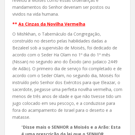
revelou a Moisés como essas ordenanças e
mandamentos do Senhor deveriam ser postos ou
vividos na vida humana.
**
As Cinzas da Novilha Vermelha
O Mishkhan, o Tabernáculo da Congregação,
construído no deserto pelas habilidades dadas a
Bezaleel sob a supervisão de Moisés, foi dedicado de
acordo com o Seder Ha Olam no 1º dia do 1º mês
(Nissan) no segundo ano do Êxodo (ano judaico 2449
de Adão). O primeiro dia de serviço foi completado e de
acordo com o Seder Olam, no segundo dia, Moisés foi
instruído pelo Senhor dos Exércitos para que Eleazar, o
sacerdote, pegasse uma perfeita novilha vermelha, com
menos de três anos de idade e que não tivesse tido um
jugo colocado em seu pescoço, e a conduzisse para
fora do acampamento de Israel para o deserto e a
matasse.
“
Disse mais o SENHOR a Moisés e a Arão: Esta
é uma prescrição da lei que o SENHOR