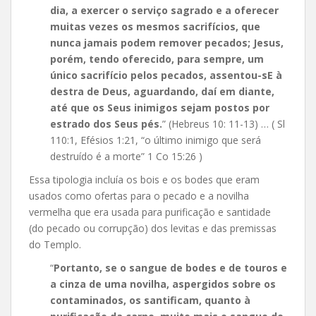
dia, a exercer o serviço sagrado e a oferecer
muitas vezes os mesmos sacrifícios, que
nunca jamais podem remover pecados; Jesus,
porém, tendo oferecido, para sempre, um
único sacrifício pelos pecados, assentou-sE à
destra de Deus, aguardando, daí em diante,
até que os Seus inimigos sejam postos por
estrado dos Seus pés.
” (Hebreus 10: 11-13) … ( Sl
110:1, Efésios 1:21, “o último inimigo que será
destruído é a morte” 1 Co 15:26 )
Essa tipologia incluía os bois e os bodes que eram
usados ​​como ofertas para o pecado e a novilha
vermelha que era usada para purificação e santidade
(do pecado ou corrupção) dos levitas e das premissas
do Templo.
“
Portanto, se o sangue de bodes e de touros e
a cinza de uma novilha, aspergidos sobre os
contaminados, os santificam, quanto à