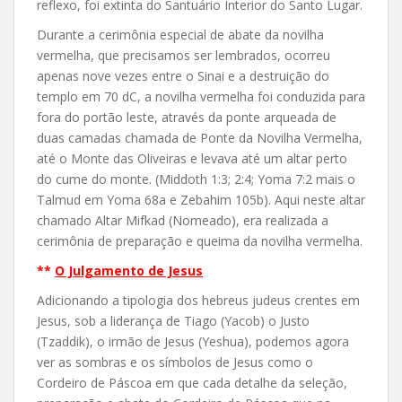
reflexo, foi extinta do Santuário Interior do Santo Lugar.
Durante a cerimônia especial de abate da novilha
vermelha, que precisamos ser lembrados, ocorreu
apenas nove vezes entre o Sinai e a destruição do
templo em 70 dC, a novilha vermelha foi conduzida para
fora do portão leste, através da ponte arqueada de
duas camadas chamada de Ponte da Novilha Vermelha,
até o Monte das Oliveiras e levava até um altar perto
do cume do monte. (Middoth 1:3; 2:4; Yoma 7:2 mais o
Talmud em Yoma 68a e Zebahim 105b). Aqui neste altar
chamado Altar Mifkad (Nomeado), era realizada a
cerimônia de preparação e queima da novilha vermelha.
**
O Julgamento de Jesus
Adicionando a tipologia dos hebreus judeus crentes em
Jesus, sob a liderança de Tiago (Yacob) o Justo
(Tzaddik), o irmão de Jesus (Yeshua), podemos agora
ver as sombras e os símbolos de Jesus como o
Cordeiro de Páscoa em que cada detalhe da seleção,