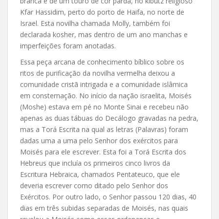
branca e de um touro de cor parda, no kibutz religioso
Kfar Hassidim, perto do porto de Haifa, no norte de
Israel. Esta novilha chamada Molly, também foi
declarada kosher, mas dentro de um ano manchas e
imperfeições foram anotadas.
Essa peça arcana de conhecimento bíblico sobre os
ritos de purificação da novilha vermelha deixou a
comunidade cristã intrigada e a comunidade islâmica
em consternação. No início da nação israelita, Moisés
(Moshe) estava em pé no Monte Sinai e recebeu não
apenas as duas tábuas do Decálogo gravadas na pedra,
mas a Torá Escrita na qual as letras (Palavras) foram
dadas uma a uma pelo Senhor dos exércitos para
Moisés para ele escrever. Esta foi a Torá Escrita dos
Hebreus que incluía os primeiros cinco livros da
Escritura Hebraica, chamados Pentateuco, que ele
deveria escrever como ditado pelo Senhor dos
Exércitos. Por outro lado, o Senhor passou 120 dias, 40
dias em três subidas separadas de Moisés, nas quais