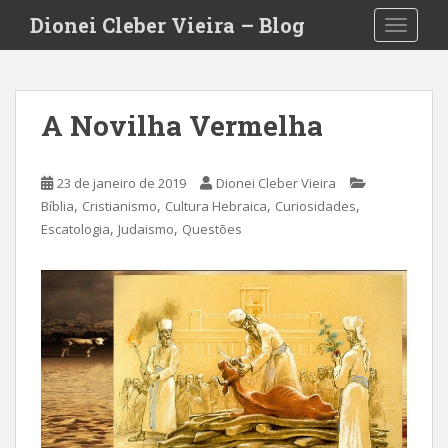
S
Dionei Cleber Vieira – Blog
TOGGLE
k
i
p
t
A Novilha Vermelha
o
m
a
23 de janeiro de 2019
Dionei Cleber Vieira
i
,
,
,
,
Bíblia
Cristianismo
Cultura Hebraica
Curiosidades
n
,
,
Escatologia
Judaismo
Questões
c
o
n
t
e
n
t