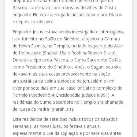
preparação e abate do Cordeiro de Páscoa que na
Páscoa combinava com todos os detalhes de Cristo
enquanto Ele era interrogado, inspecionado por Pilatos
e depois crucificado.
Enquanto Jesus estava sendo investigado e interrogado,
isso foi feito no Salão do Sinédrio, alojado na Câmara
de Hewn Stones, no Templo, no lado esquerdo do Altar
de Holocausto (Shabat 15a e Rosh haShanah 31a.b).
Durante a época da Páscoa, o Sumo Sacerdote Caifás
como Presidente do Sinédrio e Anás, o Sagan, seu vice
deixavam as suas casas provavelmente na seção
aristocrática da colina sudoeste de Jerusalém e iam
viver por sete dias em sua ‘casa’ oficial no complexo do
Templo (Middoth 5:4; Enciclopédia Judaica iii.991). A
residência do Sumo Sacerdote no Templo era chamada
de “Casa de Pedra” (Parah 3:1).
Esta residência de sete dias incluía todos os sábados
semanais, as novas luas, os festivais anuais,
especialmente o Dia da Expiação e por sete dias antes