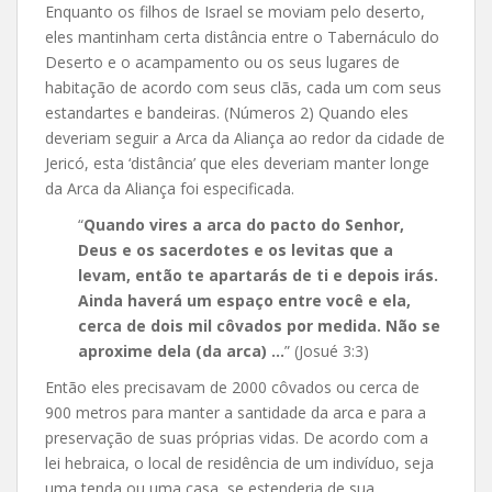
Enquanto os filhos de Israel se moviam pelo deserto,
eles mantinham certa distância entre o Tabernáculo do
Deserto e o acampamento ou os seus lugares de
habitação de acordo com seus clãs, cada um com seus
estandartes e bandeiras. (Números 2) Quando eles
deveriam seguir a Arca da Aliança ao redor da cidade de
Jericó, esta ‘distância’ que eles deveriam manter longe
da Arca da Aliança foi especificada.
“
Quando vires a arca do pacto do Senhor,
Deus e os sacerdotes e os levitas que a
levam, então te apartarás de ti e depois irás.
Ainda haverá um espaço entre você e ela,
cerca de dois mil côvados por medida. Não se
aproxime dela (da arca) …
” (Josué 3:3)
Então eles precisavam de 2000 côvados ou cerca de
900 metros para manter a santidade da arca e para a
preservação de suas próprias vidas. De acordo com a
lei hebraica, o local de residência de um indivíduo, seja
uma tenda ou uma casa, se estenderia de sua