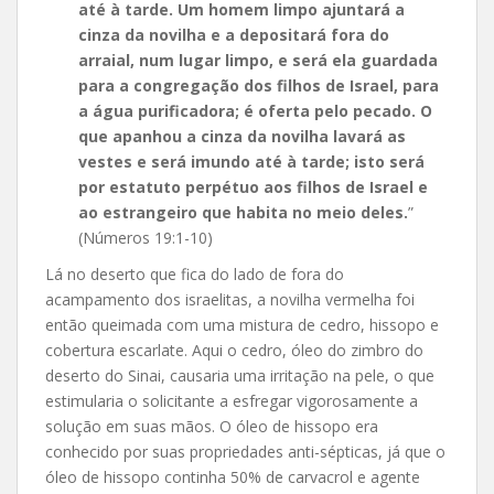
até à tarde. Um homem limpo ajuntará a
cinza da novilha e a depositará fora do
arraial, num lugar limpo, e será ela guardada
para a congregação dos filhos de Israel, para
a água purificadora; é oferta pelo pecado. O
que apanhou a cinza da novilha lavará as
vestes e será imundo até à tarde; isto será
por estatuto perpétuo aos filhos de Israel e
ao estrangeiro que habita no meio deles.
”
(Números 19:1-10)
Lá no deserto que fica do lado de fora do
acampamento dos israelitas, a novilha vermelha foi
então queimada com uma mistura de cedro, hissopo e
cobertura escarlate. Aqui o cedro, óleo do zimbro do
deserto do Sinai, causaria uma irritação na pele, o que
estimularia o solicitante a esfregar vigorosamente a
solução em suas mãos. O óleo de hissopo era
conhecido por suas propriedades anti-sépticas, já que o
óleo de hissopo continha 50% de carvacrol e agente