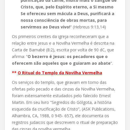
purificação da carne, muito mais o sangue de
Cristo, que, pelo Espírito eterno, a Si mesmo
Se ofereceu sem mácula a Deus, purificará a
nossa consciência de obras mortas, para
servirmos ao Deus vivo!
” (Hebreus 9:13,14)
Os primeiros crentes da igreja reconheceram que a
relação entre Jesus e a Novilha Vermelha é descrita na
Carta de Barnabé (8:2), escrita por volta de 90 dC, que
afirma: “
O bezerro é Jesus: os pecadores que o
oferecem são aqueles que o guiaram ao abate
“.
**
O Ritual do Templo da Novilha Vermelha
Os serviços do templo, que giravam em torno das
ofertas pelo pecado e das cinzas da Novilha Vermelha,
foram extensamente estudados pelo falecido Ernest
Martin. Em seu livro “Segredos do Gólgota, a história
esquecida da crucificação de Cristo”, (ASK Publications,
Alhambra, CA, 1988, 0 945- 657), ele documenta os
registros judaicos que descrevem o ritual de preparação
das cinzas da novilha vermelha.