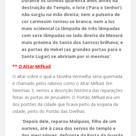
Durante os últimos quarenta anos antes da
destruição do Templo, o lote (‘Para o Senhor’)
não surgiu na mão direita; nem a pulseira de
cor carmesim tornou-se branca; nem a luz
mais ocidental (a lâmpada de três lâmpadas
com sete lâmpadas no lado direito da Menorá
mais próxima do Santo dos Santos) brilhava; e
as portas do Hekel (as grandes portas para o
Santo Lugar) se abririam por si mesmas
“.
**
O Altar Mifkad
O altar sobre o qual a Novilha Vermelha seria queimada
é chamado pelos rabinos como o Altar Mifkad. Em
Neemias 3, vemos a descrição histórica das reparações
feitas às portas de Jerusalém. O Portão Mifkad era um
dos portões da cidade que ficava perto da esquina da
cidade, perto do Portão das Ovelhas.
“
Depois dele, reparou Malquias, filho de um
ourives, até à casa dos servos do templo e
dos mercadores, defronte da Porta da Guarda