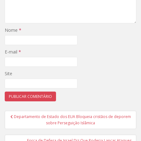
Nome
*
E-mail
*
Site
Navegação
Departamento de Estado dos EUA Bloqueia cristãos de deporem
de
sobre Perseguição Islâmica
Post
Força de Defesa de Israel Diz Que Poderia Lançar Ataques