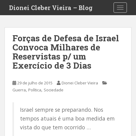
S
Dionei Cleber Vieira – Blog
TOGGLE
k
i
p
t
Forças de Defesa de Israel
o
Convoca Milhares de
m
a
Reservistas p/ um
i
Exercício de 3 Dias
n
c
o
29 de julho de 2015
Dionei Cleber Vieira
n
,
,
Guerra
Política
Sociedade
t
e
n
Israel sempre se preparando. Nos
t
tempos atuais é uma boa medida em
vista do que tem ocorrido …