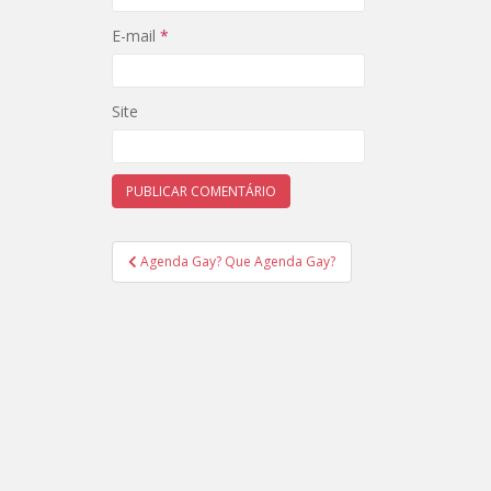
E-mail
*
Site
Navegação
Agenda Gay? Que Agenda Gay?
de
Post