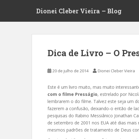
S
Dionei Cleber Vieira – Blog
k
i
p
t
o
m
Dica de Livro – O Pre
a
i
n
20 de julho de 2014
Dionei Cleber Vieira
c
o
Este é um livro muito, mas muito interessant
n
com o filme Presságio
, estrelado por Nico
t
lembrarem o do filme. Talvez este seja um do
e
fazerem a confusão, deixando-o então de lado
n
pesquisas do Rabino Messiânico Jonathan Ca
t
de setembro de 2001 nos EUA até dias mais
mesmos padrões de tratamento de Deus com I