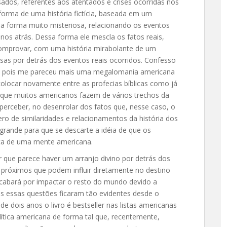
sados, referentes aos atentados e crises ocorridas nos
forma de uma história fictícia, baseada em um
 forma muito misteriosa, relacionando os eventos
anos atrás. Dessa forma ele mescla os fatos reais
,
omprovar, com uma história mirabolante de um
as por detrás dos eventos reais ocorridos. Confesso
livro, pois me pareceu mais uma megalomania americana
 colocar novamente entre as profecias bíblicas como já
 que muitos americanos fazem de vários trechos da
perceber, no desenrolar dos fatos que, nesse caso, o
ro de similaridades e relacionamentos da história dos
grande para que se descarte a idéia de que os
a de uma mente americana.
ber que parece haver um arranjo divino por detrás dos
 próximos que podem influir diretamente no destino
 acabará por impactar o resto do mundo devido a
s essas questões ficaram tão evidentes desde o
e dois anos o livro é bestseller nas listas americanas
lítica americana de forma tal que, recentemente,