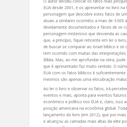
O autor decidiu colocar os fatos reais pesqui
EUA desde 2001, e os apresentar no livro na 
personagem que descobre estes fatos de uma
atuais a similares ocorridos a mais de 3.000 
devidamente documentados e fáceis de se c
personagem misterioso que desvenda as caus
que, a princípio, fiquei reticente em ler o 
de buscar se comparar ao Israel bíblico e se
tem ocorrido com muitas das interpretações
Bíblia. Mas, ao me aprofundar na obra, pude 
que é apresentado faz muito sentido. O núme
EUA com os fatos bíblicos é suficientemente 
mesmos são apenas uma elocubração maluc
Ao ler o livro e observar os fatos, irá perce
eventos e mais, aponta para eventos futuros
econômico e político nos EUA e, claro, isso
posição americana na econômia global. Toda
lançamento do livro (em 2012), que por mais d
e alcançou as camadas mais altas da elite po