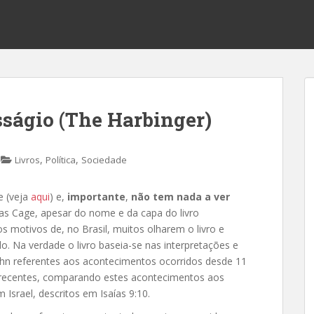
sságio (The Harbinger)
,
,
Livros
Política
Sociedade
e (veja
aqui
) e,
importante
,
não tem nada a ver
las Cage, apesar do nome e da capa do livro
s motivos de, no Brasil, muitos olharem o livro e
. Na verdade o livro baseia-se nas interpretações e
hn referentes aos acontecimentos ocorridos desde 11
 recentes, comparando estes acontecimentos aos
srael, descritos em Isaías 9:10.