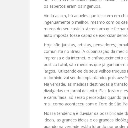
os espertos eram os ingênuos.
Ainda assim, há aqueles que insistem em ch
ingenuamente o melhor, mesmo com os cães 
muros do seu castelo. Acreditam que fechar 
auto imposta fosse capaz de exorcizar demô
Hoje são juristas, artistas, pensadores, jorna
comunista no Brasil. A cubanização da medicin
imprensa e da internet, o enfraquecimento do
político total, são medidas que já ganhara
largos. Utilizando-se de seus velhos truque
o domínio vai sendo implantando, pois a
essê
Na verdade, as medidas destinadas a transfo
divulgadas no jornal das oito. Elas foram e 
e camuflada. Só serão percebidas quando já 
mal, como aconteceu com o Foro de São Paul
Nossa tendência é duvidar da possibilidade do
ideais, as grandes ideias e os grandes ideó
quando na verdade estão lutando por poder 