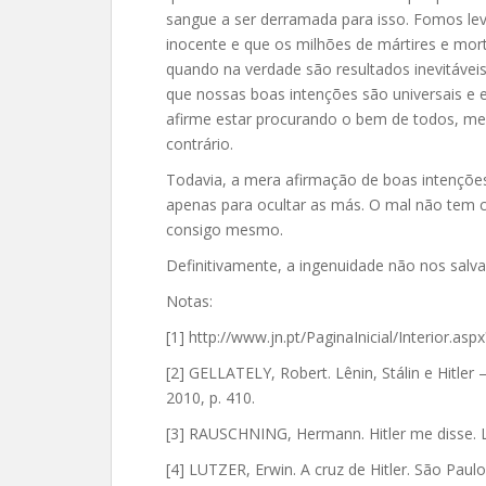
sangue a ser derramada para isso. Fomos le
inocente e que os milhões de mártires e mor
quando na verdade são resultados inevitáve
que nossas boas intenções são universais e 
afirme estar procurando o bem de todos, m
contrário.
Todavia, a mera afirmação de boas intenções
apenas para ocultar as más. O mal não te
consigo mesmo.
Definitivamente, a ingenuidade não nos salva
Notas:
[1] http://www.jn.pt/PaginaInicial/Interior.
[2] GELLATELY, Robert. Lênin, Stálin e Hitler 
2010, p. 410.
[3] RAUSCHNING, Hermann. Hitler me disse. Li
[4] LUTZER, Erwin. A cruz de Hitler. São Paulo: