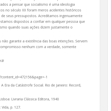
vados a pensar que socialismo é uma ideologia
tos no século XX foram meros acidentes históricos
is de seus pressupostos. Acreditamos ingenuamente
estamos dispostos a confiar em qualquer pessoa que
esmo quando suas ações dizem justamente o
 não garante a existência das boas intenções. Servem
m compromisso nenhum com a verdade, somente
rá!
aspx?content_id=472156&page=-1
– A Era da Catástrofe Social. Rio de Janeiro: Record,
sboa: Livraria Clássica Editora, 1940
 Vida, p. 127.