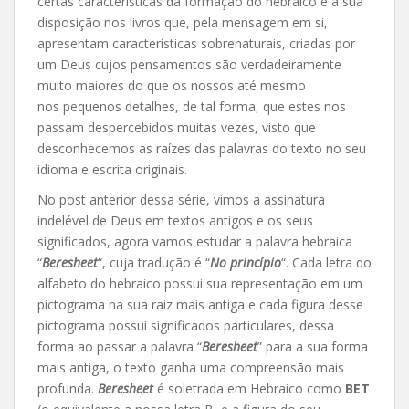
certas características da formação do hebraico e a sua
disposição nos livros que, pela mensagem em si,
apresentam características sobrenaturais, criadas por
um Deus cujos pensamentos são verdadeiramente
muito maiores do que os nossos até mesmo
nos pequenos detalhes, de tal forma, que estes nos
passam despercebidos muitas vezes, visto que
desconhecemos
as raízes das palavras do texto no seu
idioma e escrita originais.
No post anterior dessa série, vimos a assinatura
indelével de Deus em textos antigos e os seus
significados, agora vamos estudar a palavra hebraica
“
Beresheet
“, cuja tradução é “
No princípio
“. Cada letra do
alfabeto do hebraico possui sua representação em um
pictograma na sua raiz mais antiga e cada figura desse
pictograma possui significados particulares, dessa
forma ao passar a palavra “
Beresheet
” para a sua forma
mais antiga, o texto ganha uma compreensão mais
profunda.
Beresheet
é soletrada em Hebraico como
BET