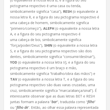
(o equivalente a nossa letra B, e a figura do seu
pictograma respectivo é uma casa ou tenda,
simbolicamente significa “casa”),
RESH
(o equivalente a
nossa letra R, e a figura do seu pictograma respectivo é
uma cabeça de homem, simbolicamente significa
“primeiro/começo”),
ALEPH
(o equivalente a nossa letra
A, e a figura do seu pictograma respectivo é
uma cabeça de boi, simbolicamente significa
“força/poder/Deus”),
SHIN
(o equivalente a nossa letra
S, e a figura do seu pictograma respectivo são dois
dentes, simbolicamente significa “consumir/destruir”),
YOD
(o equivalente a nossa letra I/J, e a figura do seu
pictograma respectivo é um braço e mão,
simbolicamente significa “trabalho/obra das mãos”) e
TAV
(o equivalente a nossa letra T, e a figura do seu
pictograma respectivo são duas varas cruzadas, uma
cruz, simbolicamente significa “marca/aliança/sinal”). É
interessante observar que as duas letras BET e RESH
juntas formam a palavra “
bar
“, traduzida como “
filho
”
ou “
filho de
“. Então, ao olhar essa palavra representada