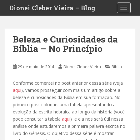
S
Dionei Cleber Vieira – Blog
TOGGLE
k
i
p
t
Beleza e Curiosidades da
o
Bíblia – No Princípio
m
a
i
29 de maio de 2014
Dionei Cleber Vieira
Bíblia
n
c
o
Conforme comentei no post anterior dessa série (veja
n
aqui
), vamos prosseguir com mais um artigo sobre a
t
beleza e curiosidades da Bíblia em sua formação. No
e
primeiro post coloquei uma tabela apresentando a
n
evolução da escrita hebraica ao longo da história (você
t
pode consultar a tabela
aqui
) e ela nos será útil nessa
análise onde estudaremos a primeira palavra escrita no
livro do Gênesis. O objetivo dessa série é mostrar