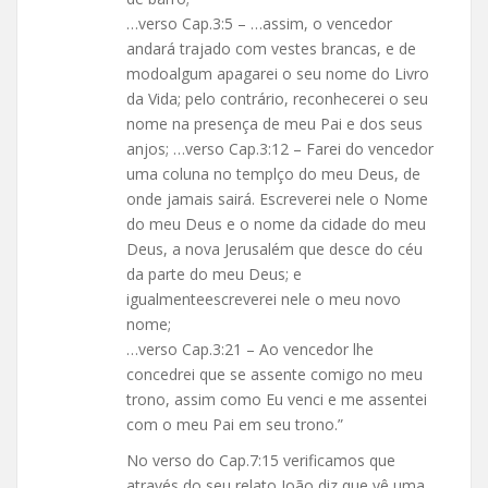
…verso Cap.3:5 – …assim, o vencedor
andará trajado com vestes brancas, e de
modoalgum apagarei o seu nome do Livro
da Vida; pelo contrário, reconhecerei o seu
nome na presença de meu Pai e dos seus
anjos; …verso Cap.3:12 – Farei do vencedor
uma coluna no templço do meu Deus, de
onde jamais sairá. Escreverei nele o Nome
do meu Deus e o nome da cidade do meu
Deus, a nova Jerusalém que desce do céu
da parte do meu Deus; e
igualmenteescreverei nele o meu novo
nome;
…verso Cap.3:21 – Ao vencedor lhe
concedrei que se assente comigo no meu
trono, assim como Eu venci e me assentei
com o meu Pai em seu trono.”
No verso do Cap.7:15 verificamos que
através do seu relato João diz que vê uma