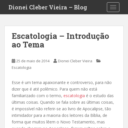
S
Dionei Cleber Vieira – Blog
TOGGLE
k
i
p
t
Escatologia – Introdução
o
ao Tema
m
a
i
25 de maio de 2014
Dionei Cleber Vieira
n
Escatologia
c
o
n
Esse é um tema apaixonante e controverso, para não
t
dizer que é até polêmico. Para quem não está
e
familiarizado com o termo,
escatologia
é o estudo das
n
últimas coisas. Quando se fala sobre as últimas coisas,
t
é impossível não referir-se ao livro de Apocalipse, tão
intimidador para a maioria dos leitores da Bíblia, de
forma que muitos lêem o Novo Testamento, mas