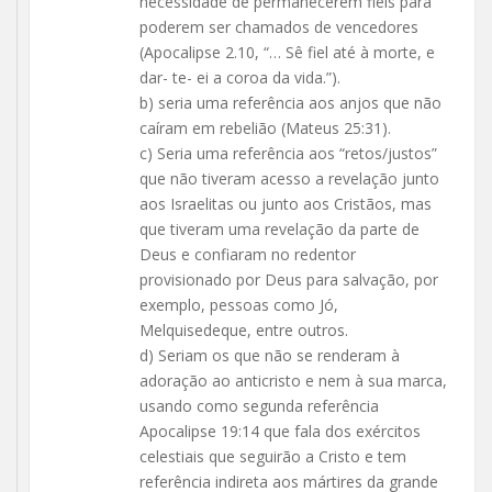
necessidade de permanecerem fiéis para
poderem ser chamados de vencedores
(Apocalipse 2.10, “… Sê fiel até à morte, e
dar- te- ei a coroa da vida.”).
b) seria uma referência aos anjos que não
caíram em rebelião (Mateus 25:31).
c) Seria uma referência aos “retos/justos”
que não tiveram acesso a revelação junto
aos Israelitas ou junto aos Cristãos, mas
que tiveram uma revelação da parte de
Deus e confiaram no redentor
provisionado por Deus para salvação, por
exemplo, pessoas como Jó,
Melquisedeque, entre outros.
d) Seriam os que não se renderam à
adoração ao anticristo e nem à sua marca,
usando como segunda referência
Apocalipse 19:14 que fala dos exércitos
celestiais que seguirão a Cristo e tem
referência indireta aos mártires da grande