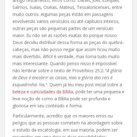
antigo testamento, livros como: Daniel, Joel, Ezequiel,
Salmos, Isaías, Oséias, Mateus, Tessalonicenses, entre
muito outros. Algumas peças estão em passagens
envolvendo vários versículos ou até capítulos inteiros,
outras peças são pequenas partes de um versículo
maior. Eu não sei as razões exatas do porque nosso
Deus decidiu distribuir dessa forma as peças do quebra-
cabeças, mas não posso negar que assim ficou muito
mais divertido, difícil é verdade, mas torna tudo muito
mais interessante. Quando penso nisso é impossível
não lembrar sobre o texto de Provérbios 25.2: “
A glória
de Deus é encobrir as coisas, mas a glória dos reis é
esquadrinhá- las.
“. Quem já leu meu post inicial sobre a
beleza e curiosidades da Bíblia
, pode ter uma pequena e
leve noção de como a Bíblia pode ser profunda e
gloriosa em seu conteúdo e forma.
Particularmente, acredito que os maiores erros ou
perigos que as pessoas cometem na abordagem sobre
o estudo da escatologia, em sua maioria, podem ser
resumidos em uma dessas duas possibilidades: