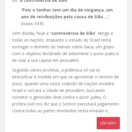
ou “
a controvérsia de Sião
“:
“
Pois o Senhor tem um dia de vingança, um
ano de retribuições pela causa de Sião …
“
(Isaías 34:8)
Sem dúvida, hoje a “
controvérsia de Sião
” atinge a
todas as nações, enquanto o estado de Israel tenta
esmagar o domínio do Hamas sobre Gaza, um grupo
com o objetivo declarado de exterminar o povo judeu e
de criar a sua capital em Jerusalém.
Segundo vários profetas, a polêmica só vai se
intensificar à medida em que se aproximar o retorno de
Jesus, quando uma vasta coalizão de nações invadirá
Israel e cercará a cidade de Jerusalém, buscando
cometer o genocídio final contra o povo judeu. O
profeta Joel nos diz que o Senhor executará julgamento
contra todas as partes envolvidas nesta invasão e,
LEIA MAIS