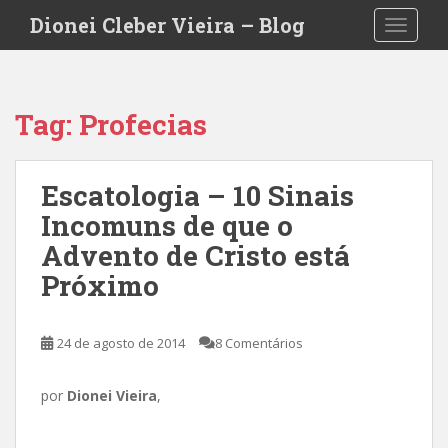
S
Dionei Cleber Vieira – Blog
TOGGLE
k
i
p
t
Tag:
Profecias
o
m
a
Escatologia – 10 Sinais
i
Incomuns de que o
n
c
Advento de Cristo está
o
Próximo
n
t
e
24 de agosto de 2014
8 Comentários
n
t
por
Dionei Vieira
,