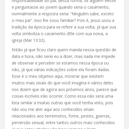
responsabilidade do pai, dessa forma, se alguém viesse
e perguntasse ao jovem quando seria o casamento,
normalmente a resposta seria: “Ninguém sabe, exceto
o meu pai”. Isso lhe soou familiar? Pois é, Jesus usou a
tradição da época para se referir a sua volta, já que sua
volta simboliza o casamento dEle com sua noiva, a
igreja (Mar 13:32).
Então já que ficou claro quem manda nessa questão de
data e hora, não serei eu a dizer, mas nada me impede
de observar e perceber se estamos nessa época ou
não, já que várias indicações sobre ela foram dadas.
Esse é o meu objetivo aqui, mostrar que existem
muitos mais sinais do que você imagina e vários deles
nos dizem que de agora aos próximos anos, parece que
coisas incríveis irão ocorrer. Como essa não será uma
lista similar a muitas outras que você tenha visto, pois
não vou me ater aqui aos conhecidos sinais
relacionados aos terremotos, fome, pestes, guerras,
perversão sexual, entre tantos outros mais conhecidos