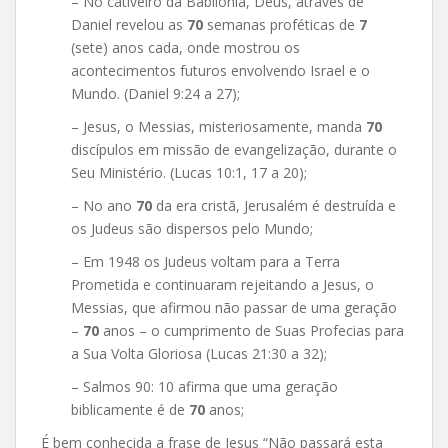
– No cativeiro da Babilônia, Deus, através de
Daniel revelou as
70
semanas proféticas de
7
(sete) anos cada, onde mostrou os
acontecimentos futuros envolvendo Israel e o
Mundo. (Daniel 9:24 a 27);
– Jesus, o Messias, misteriosamente, manda
70
discípulos em missão de evangelização, durante o
Seu Ministério. (Lucas 10:1, 17 a 20);
– No ano
70
da era cristã, Jerusalém é destruída e
os Judeus são dispersos pelo Mundo;
– Em 1948 os Judeus voltam para a Terra
Prometida e continuaram rejeitando a Jesus, o
Messias, que afirmou não passar de uma geração
–
70
anos – o cumprimento de Suas Profecias para
a Sua Volta Gloriosa (Lucas 21:30 a 32);
– Salmos 90: 10 afirma que uma geração
biblicamente é de
70
anos;
É bem conhecida a frase de Jesus “Não passará esta