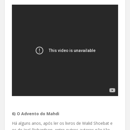
6) O Advento do Mahdi
Há alguns anos, após ler os livros de Walid Shoebat e
os de Joel Richardson, entre outros autores não tão