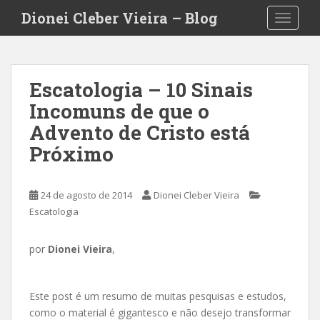
S
Dionei Cleber Vieira – Blog
TOGGLE
k
i
p
t
Escatologia – 10 Sinais
o
Incomuns de que o
m
a
Advento de Cristo está
i
Próximo
n
c
o
24 de agosto de 2014
Dionei Cleber Vieira
n
Escatologia
t
e
por
Dionei Vieira
,
n
t
Este post é um resumo de muitas pesquisas e estudos,
como o material é gigantesco e não desejo transformar