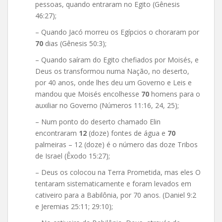
pessoas, quando entraram no Egito (Gênesis
46:27);
– Quando Jacó morreu os Egípcios o choraram por
70
dias (Gênesis 50:3);
– Quando saíram do Egito chefiados por Moisés, e
Deus os transformou numa Nação, no deserto,
por 40 anos, onde lhes deu um Governo e Leis e
mandou que Moisés encolhesse
70
homens para o
auxiliar no Governo (Números 11:16, 24, 25);
– Num ponto do deserto chamado Elin
encontraram
12
(doze) fontes de água e
70
palmeiras – 12 (doze) é o número das doze Tribos
de Israel (Êxodo 15:27);
– Deus os colocou na Terra Prometida, mas eles O
tentaram sistematicamente e foram levados em
cativeiro para a Babilônia, por 70 anos. (Daniel 9:2
e Jeremias 25:11; 29:10);