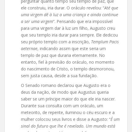
perguntar quanto tempo seu templo de paz, que
ele construiu, iria durar. O oráculo revelou: “
Até que
uma virgem dê à luz a uma criança e ainda continue
a ser uma virgem
“. Pensando que era impossível
para uma virgem dar à luz um filho, Augusto creu
que seu templo iria durar para sempre. Ele dedicou
seu próprio templo com a inscrição,
Templum Pacis
aeternae
, indicando assim que este seria um
templo de paz que duraria eternamente. No
entanto, fiel à previsão do oráculo, no momento
do nascimento de Cristo, o templo desmoronou,
sem justa causa, desde a sua fundação.
O Senado romano declarou que Augusto era o
deus da nação, de modo que Augustus queria
saber se um príncipe maior do que ele iria nascer.
Durante sua consulta com um oráculo, um
meteorito, de repente, iluminou o céu escuro e a
mulher colocou seus livros e disse a Augusto: “
É um
sinal do futuro que lhe é revelado. Um mundo está