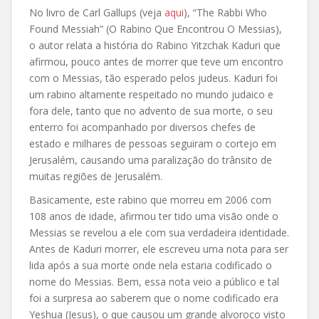
No livro de Carl Gallups (veja
aqui
), “The Rabbi Who
Found Messiah” (O Rabino Que Encontrou O Messias),
o autor relata a história do Rabino Yitzchak Kaduri que
afirmou, pouco antes de morrer que teve um encontro
com o Messias, tão esperado pelos judeus. Kaduri foi
um rabino altamente respeitado no mundo judaico e
fora dele, tanto que no advento de sua morte, o seu
enterro foi acompanhado por diversos chefes de
estado e milhares de pessoas seguiram o cortejo em
Jerusalém, causando uma paralização do trânsito de
muitas regiões de Jerusalém.
Basicamente, este rabino que morreu em 2006 com
108 anos de idade, afirmou ter tido uma visão onde o
Messias se revelou a ele com sua verdadeira identidade.
Antes de Kaduri morrer, ele escreveu uma nota para ser
lida após a sua morte onde nela estaria codificado o
nome do Messias. Bem, essa nota veio a público e tal
foi a surpresa ao saberem que o nome codificado era
Yeshua (Jesus), o que causou um grande alvoroço visto