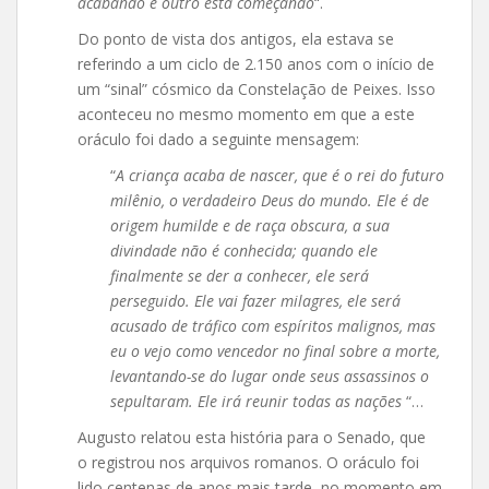
acabando e outro está começando
“.
Do ponto de vista dos antigos, ela estava se
referindo a um ciclo de 2.150 anos com o início de
um “sinal” cósmico da Constelação de Peixes. Isso
aconteceu no mesmo momento em que a este
oráculo foi dado a seguinte mensagem:
“
A criança acaba de nascer, que é o rei do futuro
milênio, o verdadeiro Deus do mundo. Ele é de
origem humilde e de raça obscura, a sua
divindade não é conhecida; quando ele
finalmente se der a conhecer, ele será
perseguido. Ele vai fazer milagres, ele será
acusado de tráfico com espíritos malignos, mas
eu o vejo como vencedor no final sobre a morte,
levantando-se do lugar onde seus assassinos o
sepultaram. Ele irá reunir todas as nações
“…
Augusto relatou esta história para o Senado, que
o registrou nos arquivos romanos. O oráculo foi
lido centenas de anos mais tarde, no momento em