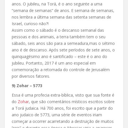
anos. O jubileu, na Torá, é o ano seguinte a uma
“semana de semanas” de anos. E semana de semanas,
nos lembra a última semana das setenta semanas de
Israel, curioso não?!
Assim como o sábado é o descanso semanal das
pessoas e dos animais, a terra também tem o seu
sábado, seis anos são para a semeadura,mas o sétimo
ano é de descanso. Após sete períodos de sete anos, o
quinquagésimo ano é santificado – este é o ano do
jubileu. Portanto, 2017 é um ano especial em
comemoração a retomada do controle de Jerusalém
por diversos fatores.
9) Zohar – 5773
Essa é uma profecia extra-bíblica, visto que sua fonte é
do
Zohar
, que são comentários místicos escritos sobre
a Torá judaica. Há 700 anos, foi escrito que a partir do
ano judaico de 5773, uma série de eventos iriam
começar a ocorrer acarretando a destruição de muitos
“reis” e durante essa época o Messias viria a aparecer.