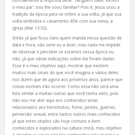
normalmente a resposta seria: “Ninguém sabe, exceto
o meu pai”. Isso lhe soou familiar? Pois é, Jesus usou a
tradição da época para se referir a sua volta, já que sua
volta simboliza o casamento dEle com sua noiva, a
igreja (Mar 13:32).
Então já que ficou claro quem manda nessa questão de
data e hora, não serei eu a dizer, mas nada me impede
de observar e perceber se estamos nessa época ou
não, já que várias indicações sobre ela foram dadas.
Esse é o meu objetivo aqui, mostrar que existem
muitos mais sinais do que você imagina e vários deles
nos dizem que de agora aos próximos anos, parece que
coisas incríveis irão ocorrer. Como essa não será uma
lista similar a muitas outras que você tenha visto, pois
não vou me ater aqui aos conhecidos sinais
relacionados aos terremotos, fome, pestes, guerras,
perversão sexual, entre tantos outros mais conhecidos
já que estes citados são hoje comuns e bem
conhecidos e explorados na cultura cristã, meu objetivo
é abordar os sinais não tão conhecidos pela maioria e