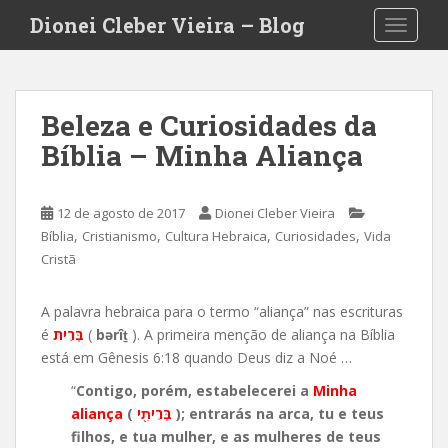
S
Dionei Cleber Vieira – Blog
TOGGLE
k
i
p
t
Beleza e Curiosidades da
o
Bíblia – Minha Aliança
m
a
i
12 de agosto de 2017
Dionei Cleber Vieira
n
,
,
,
,
Bíblia
Cristianismo
Cultura Hebraica
Curiosidades
Vida
c
Cristã
o
n
t
A palavra hebraica para o termo “aliança” nas escrituras
e
é
בְּרִית
(
bərîṯ
). A primeira menção de aliança na Bíblia
n
está em Gênesis 6:18 quando Deus diz a Noé …
t
“
Contigo, porém, estabelecerei a
Minha
aliança
(
בְּרִיתִ֖י
); entrarás na arca, tu e teus
filhos, e tua mulher, e as mulheres de teus