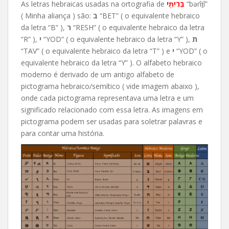
As letras hebraicas usadas na ortografia de
בְּרִיתִ֖י
“bərîṯî”
( Minha aliança ) são:
ב
“BET” ( o equivalente hebraico
da letra “B” ),
ר
“RESH” ( o equivalente hebraico da letra
“R” ),
י
“YOD” ( o equivalente hebraico da letra “Y” ),
ת
“TAV” ( o equivalente hebraico da letra “T” ) e
י
“YOD” ( o
equivalente hebraico da letra “Y” ). O alfabeto hebraico
moderno é derivado de um antigo alfabeto de
pictograma hebraico/semítico ( vide imagem abaixo ),
onde cada pictograma representava uma letra e um
significado relacionado com essa letra. As imagens em
pictograma podem ser usadas para soletrar palavras e
para contar uma história.