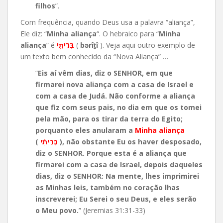
filhos
”.
Com frequência, quando Deus usa a palavra “aliança”,
Ele diz: “
Minha aliança
“. O hebraico para “
Minha
aliança
” é
בְּרִיתִ֖י
(
bərîṯî
). Veja aqui outro exemplo de
um texto bem conhecido da “Nova Aliança” …
“
Eis aí vêm dias, diz o SENHOR, em que
firmarei nova aliança com a casa de Israel e
com a casa de Judá. Não conforme a aliança
que fiz com seus pais, no dia em que os tomei
pela mão, para os tirar da terra do Egito;
porquanto eles anularam a
Minha aliança
(
בְּרִיתִ֗י
), não obstante Eu os haver desposado,
diz o SENHOR. Porque esta é a aliança que
firmarei com a casa de Israel, depois daqueles
dias, diz o SENHOR: Na mente, lhes imprimirei
as Minhas leis, também no coração lhas
inscreverei; Eu Serei o seu Deus, e eles serão
o Meu povo.
” (Jeremias 31:31-33)