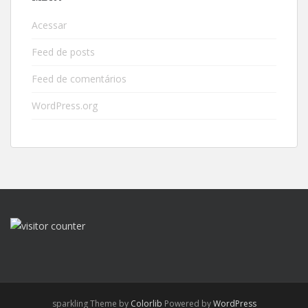
Acessar
Feed de posts
Feed de comentários
WordPress.org
sparkling Theme by
Colorlib
Powered by
WordPress