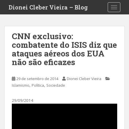
S
Dionei Cleber Vieira – Blog
TOGGLE
k
i
p
t
CNN exclusivo:
o
combatente do ISIS diz que
m
a
ataques aéreos dos EUA
i
não são eficazes
n
c
o
29 de setembro de 2014
Dionei Cleber Vieira
n
,
,
Islamismo
Política
Sociedade
t
e
29/09/2014
n
t