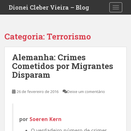
S
Dionei Cleber Vieira – Blog
TOGGLE
k
i
p
t
Categoria:
Terrorismo
o
m
a
Alemanha: Crimes
i
Cometidos por Migrantes
n
c
Disparam
o
n
t
26 de fevereiro de 2016
Deixe um comentário
e
n
t
por
Soeren Kern
O verdadeiro número de crimes