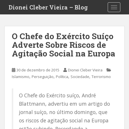
S
Dionei Cleber Vieira – Blog
TOGGLE
k
i
p
t
O Chefe do Exército Suíço
o
Adverte Sobre Riscos de
m
a
Agitação Social na Europa
i
n
c
30 de dezembro de 2015
Dionei Cleber Vieira
o
,
,
,
,
Islamismo
Perseguição
Política
Sociedade
Terrorismo
n
t
O Chefe do Exército suíço, André
e
n
Blattmann, advertiu em um artigo do
t
jornal suíço, no último domingo, que
os riscos de agitação social na Europa
estão subindo. Recordando a