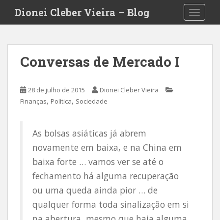
S
Dionei Cleber Vieira – Blog
TOGGLE
k
i
p
t
Conversas de Mercado I
o
m
a
28 de julho de 2015
Dionei Cleber Vieira
i
,
,
Finanças
Política
Sociedade
n
c
o
As bolsas asiáticas já abrem
n
novamente em baixa, e na China em
t
baixa forte … vamos ver se até o
e
n
fechamento há alguma recuperação
t
ou uma queda ainda pior … de
qualquer forma toda sinalização em si
na abertura, mesmo que haja alguma