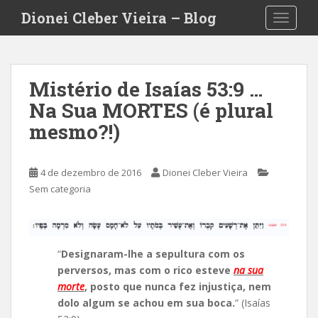
S
Dionei Cleber Vieira – Blog
TOGGLE
k
i
p
t
Mistério de Isaías 53:9 …
o
Na Sua MORTES (é plural
m
a
mesmo?!)
i
n
c
4 de dezembro de 2016
Dionei Cleber Vieira
o
Sem categoria
n
t
e
n
“
Designaram-lhe a sepultura com os
t
perversos, mas com o rico esteve
na sua
morte
, posto que nunca fez injustiça, nem
dolo algum se achou em sua boca.
” (Isaías