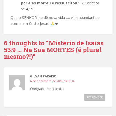
por eles morreu e ressuscitou.
” (2 Coríntios
5:14,15)
Que o SENHOR lhe dê nova vida …, vida abundante e
eterna em Cristo Jesus!
❤️
6 thoughts to “Mistério de Isaías
53:9 … Na Sua MORTES (é plural
mesmo?!)”
GILVAN PARAISO
6 de dezembro de 2016 às 18:34
Obrigado pelo texto!
RESPONDER