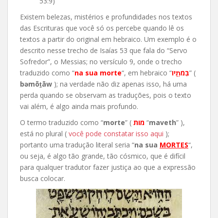
53:9)
Existem belezas, mistérios e profundidades nos textos
das Escrituras que você só os percebe quando lê os
textos a partir do original em hebraico. Um exemplo é o
descrito nesse trecho de Isaías 53 que fala do “Servo
Sofredor”, o Messias; no versículo 9, onde o trecho
traduzido como “
na sua morte
“, em hebraico “
בְּמֹתָ֑יו
” (
bəmōṯāw
); na verdade não diz apenas isso, há uma
perda quando se observam as traduções, pois o texto
vai além, é algo ainda mais profundo.
O termo traduzido como “
morte
” (
מות
“
maveth
” ),
está no plural (
você pode constatar isso aqui
);
portanto uma tradução literal seria “
na sua
MORTES
“,
ou seja, é algo tão grande, tão cósmico, que é difícil
para qualquer tradutor fazer justiça ao que a expressão
busca colocar.