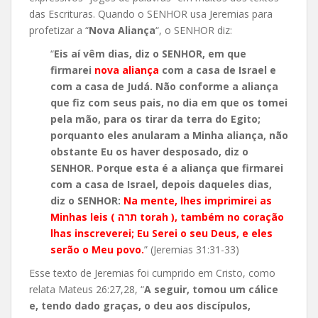
das Escrituras. Quando o SENHOR usa Jeremias para
profetizar a “
Nova Aliança
“, o SENHOR diz:
“
Eis aí vêm dias, diz o SENHOR, em que
firmarei
nova aliança
com a casa de Israel e
com a casa de Judá. Não conforme a aliança
que fiz com seus pais, no dia em que os tomei
pela mão, para os tirar da terra do Egito;
porquanto eles anularam a Minha aliança, não
obstante Eu os haver desposado, diz o
SENHOR. Porque esta é a aliança que firmarei
com a casa de Israel, depois daqueles dias,
diz o SENHOR:
Na mente, lhes imprimirei as
Minhas leis ( תרה torah ), também no coração
lhas inscreverei; Eu Serei o seu Deus, e eles
serão o Meu povo.
” (Jeremias 31:31-33)
Esse texto de Jeremias foi cumprido em Cristo, como
relata Mateus 26:27,28, “
A seguir, tomou um cálice
e, tendo dado graças, o deu aos discípulos,