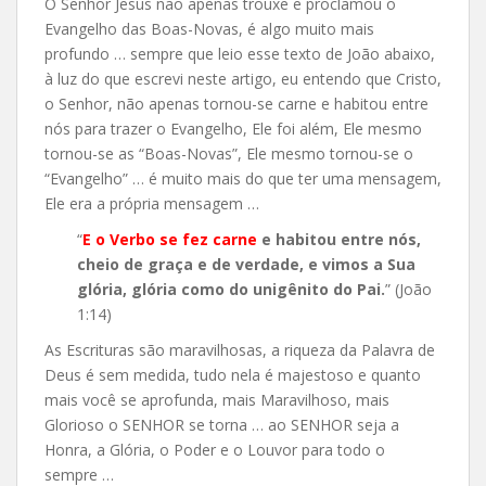
O Senhor Jesus não apenas trouxe e proclamou o
Evangelho das Boas-Novas, é algo muito mais
profundo … sempre que leio esse texto de João abaixo,
à luz do que escrevi neste artigo, eu entendo que Cristo,
o Senhor, não apenas tornou-se carne e habitou entre
nós para trazer o Evangelho, Ele foi além, Ele mesmo
tornou-se as “Boas-Novas”, Ele mesmo tornou-se o
“Evangelho” … é muito mais do que ter uma mensagem,
Ele era a própria mensagem …
“
E o Verbo se fez carne
e habitou entre nós,
cheio de graça e de verdade, e vimos a Sua
glória, glória como do unigênito do Pai.
” (João
1:14)
As Escrituras são maravilhosas, a riqueza da Palavra de
Deus é sem medida, tudo nela é majestoso e quanto
mais você se aprofunda, mais Maravilhoso, mais
Glorioso o SENHOR se torna … ao SENHOR seja a
Honra, a Glória, o Poder e o Louvor para todo o
sempre …