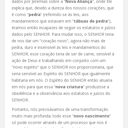
dados por Jeremias sobre a “
Nova Aliança
“, onde Ele
explica que, devido a dureza dos nossos corações, que
é como “
pedra
” (referindo-se às leis, aos
mandamentos que estavam em “
tábuas de pedra
“),
éramos então incapazes de seguir os estatutos e juízos
dados pelo SENHOR. Para mudar isso, o SENHOR teria
de nos dar um “coração novo”, agora não mais de
pedra, duro e insensível às leis e mandamentos do
SENHOR; esse coração teria de ser de carne, sensível à
ação de Deus e trabalhando em conjunto com um
“novo espírito” que o SENHOR nos proporcionaria, que
seria sensível ao Espírito do SENHOR que igualmente
habitaria em nós. O Espírito do SENHOR então atuaria
em nós para que essa “
nova criatura
” produzisse a
obediência e a observância aos estatutos e juízos do
SENHOR.
Portanto, nós precisávamos de uma transformação
muito mais profunda; todo esse “
novo nascimento
”
só pode ocorrer através de um processo que nos é