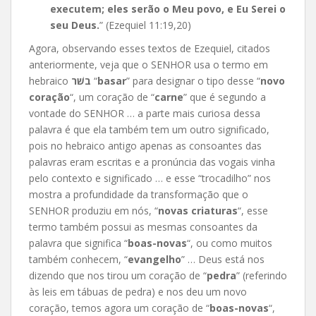
executem; eles serão o Meu povo, e Eu Serei o
seu Deus.
” (Ezequiel 11:19,20)
Agora, observando esses textos de Ezequiel, citados
anteriormente, veja que o SENHOR usa o termo em
hebraico
בשׁר
“
basar
” para designar o tipo desse “
novo
coração
“, um coração de “
carne
” que é segundo a
vontade do SENHOR … a parte mais curiosa dessa
palavra é que ela também tem um outro significado,
pois no hebraico antigo apenas as consoantes das
palavras eram escritas e a pronúncia das vogais vinha
pelo contexto e significado … e esse “trocadilho” nos
mostra a profundidade da transformação que o
SENHOR produziu em nós, “
novas criaturas
“, esse
termo também possui as mesmas consoantes da
palavra que significa “
boas-novas
“, ou como muitos
também conhecem, “
evangelho
” … Deus está nos
dizendo que nos tirou um coração de “
pedra
” (referindo
às leis em tábuas de pedra) e nos deu um novo
coração, temos agora um coração de “
boas-novas
“,