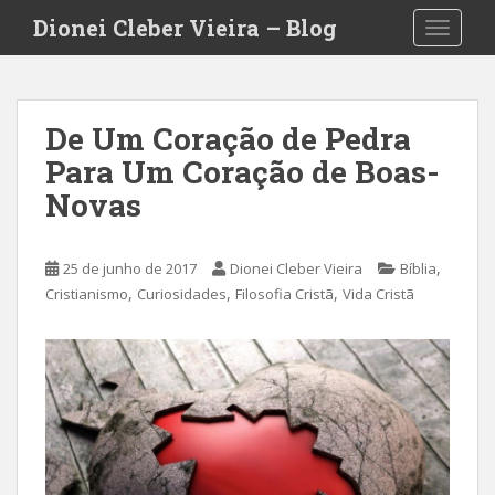
S
Dionei Cleber Vieira – Blog
TOGGLE
k
i
p
t
De Um Coração de Pedra
o
Para Um Coração de Boas-
m
a
Novas
i
n
c
,
25 de junho de 2017
Dionei Cleber Vieira
Bíblia
o
,
,
,
Cristianismo
Curiosidades
Filosofia Cristã
Vida Cristã
n
t
e
n
t