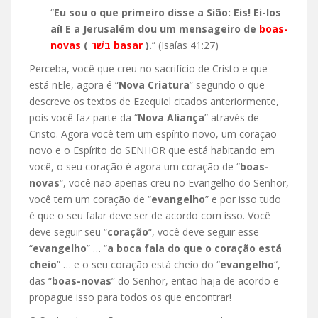
“
Eu sou o que primeiro disse a Sião: Eis! Ei-los
aí! E a Jerusalém dou um mensageiro de
boas-
novas
(
בשׁר basar
).
” (Isaías 41:27)
Perceba, você que creu no sacrifício de Cristo e que
está nEle, agora é “
Nova Criatura
” segundo o que
descreve os textos de Ezequiel citados anteriormente,
pois você faz parte da “
Nova Aliança
” através de
Cristo. Agora você tem um espírito novo, um coração
novo e o Espírito do SENHOR que está habitando em
você, o seu coração é agora um coração de “
boas-
novas
“, você não apenas creu no Evangelho do Senhor,
você tem um coração de “
evangelho
” e por isso tudo
é que o seu falar deve ser de acordo com isso. Você
deve seguir seu “
coração
“, você deve seguir esse
“
evangelho
” … “
a boca fala do que o coração está
cheio
” … e o seu coração está cheio do “
evangelho
“,
das “
boas-novas
” do Senhor, então haja de acordo e
propague isso para todos os que encontrar!