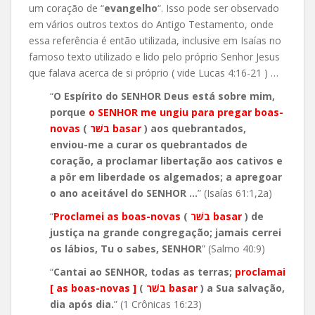
um coração de “
evangelho
“. Isso pode ser observado
em vários outros textos do Antigo Testamento, onde
essa referência é então utilizada, inclusive em Isaías no
famoso texto utilizado e lido pelo próprio Senhor Jesus
que falava acerca de si próprio ( vide Lucas 4:16-21 ) …
“
O Espírito do SENHOR Deus está sobre mim,
porque
o SENHOR me ungiu para pregar boas-
novas
(
בשׁר basar
) aos quebrantados,
enviou-me a curar os quebrantados de
coração, a proclamar libertação aos cativos e
a pôr em liberdade os algemados; a apregoar
o ano aceitável do SENHOR …
” (Isaías 61:1,2a)
“
Proclamei as boas-novas
(
בשׁר basar
) de
justiça na grande congregação; jamais cerrei
os lábios, Tu o sabes, SENHOR
” (Salmo 40:9)
“
Cantai ao SENHOR, todas as terras;
proclamai
[ as boas-novas ]
(
בשׁר basar
) a Sua salvação,
dia após dia.
” (1 Crônicas 16:23)