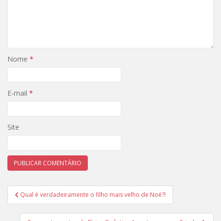
Nome
*
E-mail
*
Site
Navegação
Qual é verdadeiramente o filho mais velho de Noé?!
de
Post