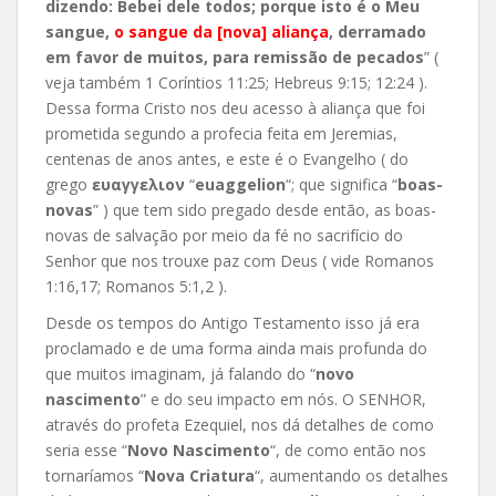
dizendo: Bebei dele todos; porque isto é o Meu
sangue,
o sangue da [nova] aliança
, derramado
em favor de muitos, para remissão de pecados
” (
veja também 1 Coríntios 11:25; Hebreus 9:15; 12:24 ).
Dessa forma Cristo nos deu acesso à aliança que foi
prometida segundo a profecia feita em Jeremias,
centenas de anos antes, e este é o Evangelho ( do
grego
ευαγγελιον
“
euaggelion
“; que significa “
boas-
novas
” ) que tem sido pregado desde então, as boas-
novas de salvação por meio da fé no sacrifício do
Senhor que nos trouxe paz com Deus ( vide Romanos
1:16,17; Romanos 5:1,2 ).
Desde os tempos do Antigo Testamento isso já era
proclamado e de uma forma ainda mais profunda do
que muitos imaginam, já falando do “
novo
nascimento
” e do seu impacto em nós. O SENHOR,
através do profeta Ezequiel, nos dá detalhes de como
seria esse “
Novo Nascimento
“, de como então nos
tornaríamos “
Nova Criatura
“, aumentando os detalhes