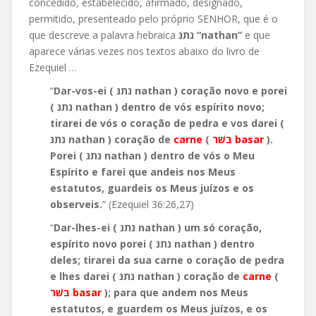
concedido, estabelecido, afirmado, designado,
permitido, presenteado pelo próprio SENHOR, que é o
que descreve a palavra hebraica
נתנּ “nathan”
e que
aparece várias vezes nos textos abaixo do livro de
Ezequiel …
“
Dar-vos-ei ( נתנּ nathan ) coração novo e porei
( נתנּ nathan ) dentro de vós espírito novo;
tirarei de vós o coração de pedra e vos darei (
נתנּ nathan ) coração de
carne
(
בשׁר basar
).
Porei ( נתנּ nathan ) dentro de vós o Meu
Espírito e farei que andeis nos Meus
estatutos, guardeis os Meus juízos e os
observeis.
” (Ezequiel 36:26,27)
“
Dar-lhes-ei ( נתנּ nathan ) um só coração,
espírito novo porei ( נתנּ nathan ) dentro
deles; tirarei da sua carne o coração de pedra
e lhes darei ( נתנּ nathan ) coração de
carne
(
בשׁר basar
); para que andem nos Meus
estatutos, e guardem os Meus juízos, e os