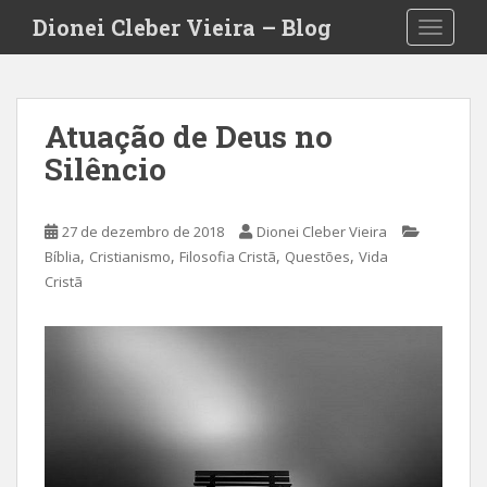
S
Dionei Cleber Vieira – Blog
TOGGLE
k
i
p
t
Atuação de Deus no
o
Silêncio
m
a
i
27 de dezembro de 2018
Dionei Cleber Vieira
n
,
,
,
,
Bíblia
Cristianismo
Filosofia Cristã
Questões
Vida
c
Cristã
o
n
t
e
n
t