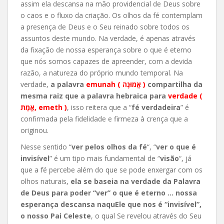
assim ela descansa na mão providencial de Deus sobre
o caos e o fluxo da criação. Os olhos da fé contemplam
a presença de Deus e o Seu reinado sobre todos os
assuntos deste mundo. Na verdade, é apenas através
da fixação de nossa esperança sobre o que é eterno
que nós somos capazes de apreender, com a devida
razão, a natureza do próprio mundo temporal. Na
verdade,
a palavra
emunah ( אֱמוּנָה )
compartilha da
mesma raiz que a palavra hebraica para
verdade (
אֱמֶת, emeth )
, isso reitera que a “
fé verdadeira
” é
confirmada pela fidelidade e firmeza à crença que a
originou.
Nesse sentido “
ver pelos olhos da fé
“, “
ver o que é
invisível
” é um tipo mais fundamental de “
visão
“, já
que a fé percebe além do que se pode enxergar com os
olhos naturais,
ela se baseia na verdade da Palavra
de Deus para poder “ver” o que é eterno
…
nossa
esperança descansa naquEle que nos é “invisível”,
o nosso Pai Celeste
, o qual Se revelou através do Seu