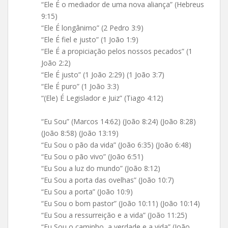
“Ele É o mediador de uma nova aliança” (Hebreus
9:15)
“Ele É longânimo” (2 Pedro 3:9)
“Ele É fiel e justo” (1 João 1:9)
“Ele É a propiciação pelos nossos pecados” (1
João 2:2)
“Ele É justo” (1 João 2:29) (1 João 3:7)
“Ele É puro” (1 João 3:3)
“(Ele) É Legislador e Juiz” (Tiago 4:12)
“Eu Sou” (Marcos 14:62) (João 8:24) (João 8:28)
(João 8:58) (João 13:19)
“Eu Sou o pão da vida” (João 6:35) (João 6:48)
“Eu Sou o pão vivo” (João 6:51)
“Eu Sou a luz do mundo” (João 8:12)
“Eu Sou a porta das ovelhas” (João 10:7)
“Eu Sou a porta” (João 10:9)
“Eu Sou o bom pastor” (João 10:11) (João 10:14)
“Eu Sou a ressurreição e a vida” (João 11:25)
“Eu Sou o caminho, a verdade e a vida” (João