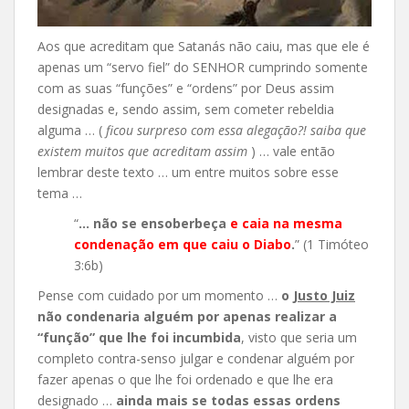
Aos que acreditam que Satanás não caiu, mas que ele é
apenas um “servo fiel” do SENHOR cumprindo somente
com as suas “funções” e “ordens” por Deus assim
designadas e, sendo assim, sem cometer rebeldia
alguma … (
ficou surpreso com essa alegação?! saiba que
existem muitos que acreditam assim
) … vale então
lembrar deste texto … um entre muitos sobre esse
tema …
“
… não se ensoberbeça
e caia na mesma
condenação em que caiu o Diabo
.
” (1 Timóteo
3:6b)
Pense com cuidado por um momento …
o
Justo Juiz
não condenaria alguém por apenas realizar a
“função” que lhe foi incumbida
, visto que seria um
completo contra-senso julgar e condenar alguém por
fazer apenas o que lhe foi ordenado e que lhe era
designado …
ainda mais se todas essas ordens