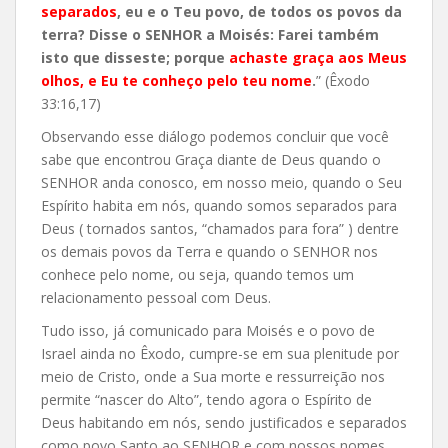
separados
, eu e o Teu povo, de todos os povos da
terra? Disse o SENHOR a Moisés: Farei também
isto que disseste; porque
achaste graça aos Meus
olhos, e Eu te conheço pelo teu nome
.
” (Êxodo
33:16,17)
Observando esse diálogo podemos concluir que você
sabe que encontrou Graça diante de Deus quando o
SENHOR anda conosco, em nosso meio, quando o Seu
Espírito habita em nós, quando somos separados para
Deus ( tornados santos, “chamados para fora” ) dentre
os demais povos da Terra e quando o SENHOR nos
conhece pelo nome, ou seja, quando temos um
relacionamento pessoal com Deus.
Tudo isso, já comunicado para Moisés e o povo de
Israel ainda no Êxodo, cumpre-se em sua plenitude por
meio de Cristo, onde a Sua morte e ressurreição nos
permite “nascer do Alto”, tendo agora o Espírito de
Deus habitando em nós, sendo justificados e separados
como povo Santo ao SENHOR e com nossos nomes