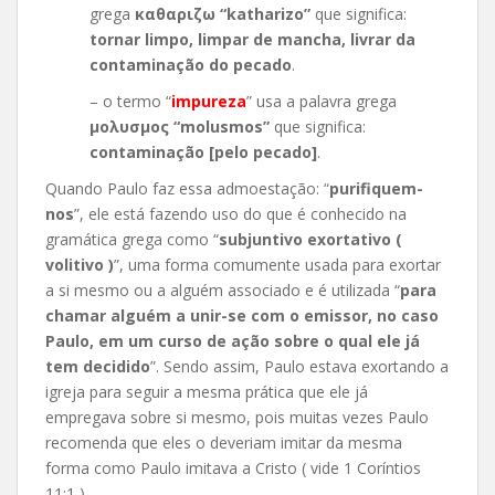
grega
καθαριζω “katharizo”
que significa:
tornar limpo, limpar de mancha, livrar da
contaminação do pecado
.
– o termo “
impureza
” usa a palavra grega
μολυσμος “molusmos”
que significa:
contaminação [pelo pecado]
.
Quando Paulo faz essa admoestação: “
purifiquem-
nos
”, ele está fazendo uso do que é conhecido na
gramática grega como “
subjuntivo exortativo (
volitivo )
”, uma forma comumente usada para exortar
a si mesmo ou a alguém associado e é utilizada “
para
chamar alguém a unir-se com o emissor, no caso
Paulo, em um curso de ação sobre o qual ele já
tem decidido
”. Sendo assim, Paulo estava exortando a
igreja para seguir a mesma prática que ele já
empregava sobre si mesmo, pois muitas vezes Paulo
recomenda que eles o deveriam imitar da mesma
forma como Paulo imitava a Cristo ( vide 1 Coríntios
11:1 ).