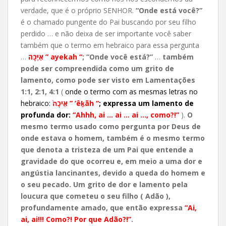
verdade, que é o próprio SENHOR.
“Onde está você?”
é o chamado pungente do Pai buscando por seu filho
perdido … e não deixa de ser importante você saber
também que o termo em hebraico para essa pergunta
…
אַיֶּכָּה ” ayekah “
; “Onde você está?”
…
também
pode ser compreendida como um grito de
lamento, como pode ser visto em Lamentações
1:1, 2:1, 4:1
(
onde o termo com as mesmas letras no
hebraico:
אֵיכָה֙ ”
’êḵāh
“
;
expressa um lamento de
profunda dor:
“Ahhh, ai … ai … ai …, como?!”
).
O
mesmo termo usado como pergunta por Deus de
onde estava o homem, também é o mesmo termo
que denota a tristeza de um Pai que entende a
gravidade do que ocorreu e, em meio a uma dor e
angústia lancinantes, devido a queda do homem e
o seu pecado. Um grito de dor e lamento pela
loucura que cometeu o seu filho ( Adão ),
profundamente amado, que então expressa
“Ai,
ai, ai!!! Como?! Por que Adão?!”
.