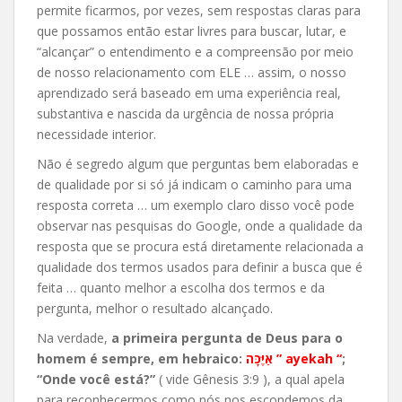
permite ficarmos, por vezes, sem respostas claras para
que possamos então estar livres para buscar, lutar, e
“alcançar” o entendimento e a compreensão por meio
de nosso relacionamento com ELE … assim, o nosso
aprendizado será baseado em uma experiência real,
substantiva e nascida da urgência de nossa própria
necessidade interior.
Não é segredo algum que perguntas bem elaboradas e
de qualidade por si só já indicam o caminho para uma
resposta correta … um exemplo claro disso você pode
observar nas pesquisas do Google, onde a qualidade da
resposta que se procura está diretamente relacionada a
qualidade dos termos usados para definir a busca que é
feita … quanto melhor a escolha dos termos e da
pergunta, melhor o resultado alcançado.
Na verdade,
a primeira pergunta de Deus para o
homem é sempre, em hebraico:
אַיֶּכָּה ” ayekah “
;
“Onde você está?”
( vide Gênesis 3:9 ), a qual apela
para reconhecermos como nós nos escondemos da