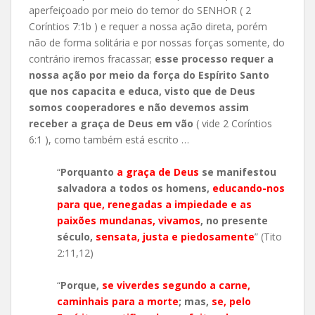
aperfeiçoado por meio do temor do SENHOR ( 2
Coríntios 7:1b ) e requer a nossa ação direta, porém
não de forma solitária e por nossas forças somente, do
contrário iremos fracassar;
esse processo requer a
nossa ação por meio da força do Espírito Santo
que nos capacita e educa, visto que de Deus
somos cooperadores e não devemos assim
receber a graça de Deus em vão
( vide 2 Coríntios
6:1 ), como também está escrito …
“
Porquanto
a graça de Deus
se manifestou
salvadora a todos os homens,
educando-nos
para que, renegadas a impiedade e as
paixões mundanas, vivamos
, no presente
século,
sensata, justa e piedosamente
” (Tito
2:11,12)
“
Porque,
se viverdes segundo a carne,
caminhais para a morte
; mas,
se, pelo