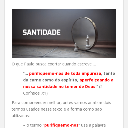
O que Paulo busca exortar quando escreve …
“
…
purifiquemo-nos de toda impureza
, tanto
da carne como do espírito,
aperfeiçoando a
nossa santidade no temor de Deus
.
” (2
Coríntios 7:1)
Para compreender melhor, antes vamos analisar dois
termos usados nesse texto e a forma como são
utilizadas:
– o termo “
purifiquemo-nos
” usa a palavra