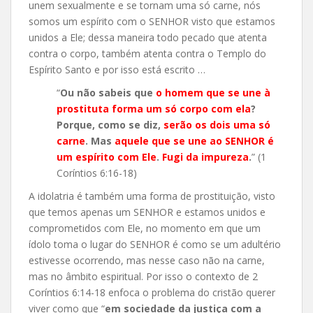
unem sexualmente e se tornam uma só carne, nós
somos um espírito com o SENHOR visto que estamos
unidos a Ele; dessa maneira todo pecado que atenta
contra o corpo, também atenta contra o Templo do
Espírito Santo e por isso está escrito …
“
Ou não sabeis que
o homem que se une à
prostituta forma um só corpo com ela
?
Porque, como se diz,
serão os dois uma só
carne
. Mas
aquele que se une ao SENHOR é
um espírito com Ele
.
Fugi da impureza
.
” (1
Coríntios 6:16-18)
A idolatria é também uma forma de prostituição, visto
que temos apenas um SENHOR e estamos unidos e
comprometidos com Ele, no momento em que um
ídolo toma o lugar do SENHOR é como se um adultério
estivesse ocorrendo, mas nesse caso não na carne,
mas no âmbito espiritual. Por isso o contexto de 2
Coríntios 6:14-18 enfoca o problema do cristão querer
viver como que “
em sociedade da justiça com a