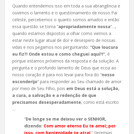
Quando entendemos isso em toda a sua abrangência e
ouvimos o lamento e o questionamento de nosso Pai
celeste, percebemos o quanto somos amados e então
essa questão se torna “
apropriadamente nossa
“…,
quando estamos dispostos a olhar como viemos a
estar neste lugar atual de dor e desespero de nossas
vidas e nos pegamos nos perguntando:
“Que loucura
eu fiz?! Onde estou e como cheguei aqui?!”
, é
porque estamos próximos da resposta e da solução. A
pergunta e o profundo lamento de Deus que ecoa ao
nosso coração é para nos levar para fora do “
nosso
esconderijo
” para responder ao Seu chamado de amor
por meio de Seu Filho, pois
em Deus está a solução,
a cura, a salvação e a redenção de que
precisamos desesperadamente
, como está escrito
…
“
De longe se me deixou ver o SENHOR,
dizendo:
Com amor eterno Eu te amei; por
isso, com benignidade te atraí
.
” (Jeremias