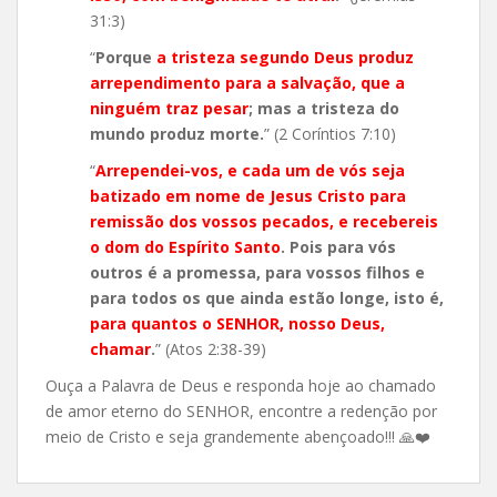
31:3)
“
Porque
a tristeza segundo Deus produz
arrependimento para a salvação, que a
ninguém traz pesar
; mas a tristeza do
mundo produz morte.
” (2 Coríntios 7:10)
“
Arrependei-vos, e cada um de vós seja
batizado em nome de Jesus Cristo para
remissão dos vossos pecados, e recebereis
o dom do Espírito Santo
. Pois para vós
outros é a promessa, para vossos filhos e
para todos os que ainda estão longe, isto é,
para quantos o SENHOR, nosso Deus,
chamar
.
” (Atos 2:38-39)
Ouça a Palavra de Deus e responda hoje ao chamado
de amor eterno do SENHOR, encontre a redenção por
meio de Cristo e seja grandemente abençoado!!!
🙏
❤️