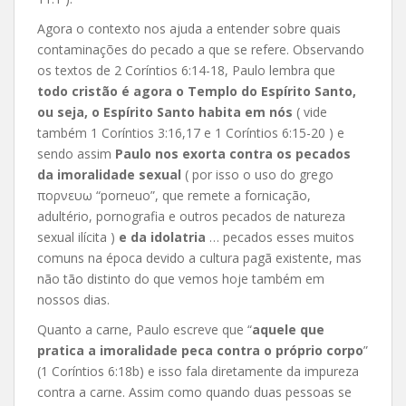
Agora o contexto nos ajuda a entender sobre quais
contaminações do pecado a que se refere. Observando
os textos de 2 Coríntios 6:14-18, Paulo lembra que
todo cristão é agora o Templo do Espírito Santo,
ou seja, o Espírito Santo habita em nós
( vide
também 1 Coríntios 3:16,17 e 1 Coríntios 6:15-20 ) e
sendo assim
Paulo nos exorta contra os pecados
da imoralidade sexual
( por isso o uso do grego
πορνευω “porneuo”, que remete a fornicação,
adultério, pornografia e outros pecados de natureza
sexual ilícita )
e da idolatria
… pecados esses muitos
comuns na época devido a cultura pagã existente, mas
não tão distinto do que vemos hoje também em
nossos dias.
Quanto a carne, Paulo escreve que “
aquele que
pratica a imoralidade peca contra o próprio corpo
”
(1 Coríntios 6:18b) e isso fala diretamente da impureza
contra a carne. Assim como quando duas pessoas se