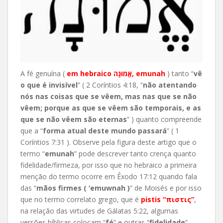
A fé genuína (
em hebraico אֱמוּנָה, emunah
) tanto “
vê
o que é invisível
” ( 2 Coríntios 4:18, “
não atentando
nós nas coisas que se vêem, mas nas que se não
vêem; porque as que se vêem são temporais, e as
que se não vêem são eternas
” ) quanto compreende
que a
“
f
orma atual deste mundo passará
” ( 1
Coríntios 7:31 ). Observe pela figura deste artigo que o
termo “
emunah
” pode descrever tanto crença quanto
fidelidade/firmeza, por isso que no hebraico a primeira
menção do termo ocorr
e em Êxodo 17:12 quando fala
das “
mãos firmes ( ‘emuwnah )
” de Moisés e por isso
que no termo correlato grego, que é
pistis “πιστις”
,
na relação das virtudes de Gálatas 5:22, algumas
versões bíblicas colocam “
fé
” e outras “
fidelidade
”