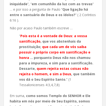
iniquidade
”, “
em comunhão da luz com as trevas
”
… e por isso a pergunta de Paulo “
Que ligação há
entre o santuário de Deus e os ídolos?
” ( 2 Coríntios
6:16 ).
Não por acaso Paulo também escreve …
“
Pois esta é a vontade de Deus: a vossa
santificação
, que vos abstenhais da
prostituição;
que cada um de vós saiba
possuir o próprio corpo em santificação e
honra
… porquanto Deus não nos chamou
para a impureza, e sim para a santificação.
Dessarte,
quem rejeita estas coisas não
rejeita o homem, e sim a Deus
, que também
vos dá o Seu Espírito Santo.
” (1
Tessalonicenses 4:3,4,7,8)
Em suma,
como somos Templo do SENHOR e Ele
habita em nós por meio de Seu Espírito, somos