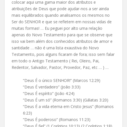
colocar aqui uma gama maior dos atributos e
atribuições de Deus que pode ajudar-nos a ser ainda
mais equilibrados quando analisamos os mesmos no
Ser do SENHOR e que se refletem em nossas vidas de
muitas formas! … Eu peguei por alto uma relação
apenas do Novo Testamento para que se observe que
isso vai bem além dos conhecidos atributos de amor e
santidade … não é uma lista exaustiva do Novo
Testamento, pois alguns ficaram de fora; isso sem falar
em todo o Antigo Testamento ( Rei, Oleiro, Pai,
Redentor, Salvador, Pastor, Provedor, Paz, etc … ) …
“Deus É o único SENHOR!” (Marcos 12:29)
“Deus É verdadeiro” (João 3:33)
“Deus É espírito” (João 4:24)
“Deus É um só” (Romanos 3:30) (Gálatas 3:20)
“Deus É a vida eterna em Cristo Jesus” (Romanos
6:23)
“Deus É poderoso” (Romanos 11:23)
“Deus É fiel” (1 Coríntios 10:13) (2 Coríntios 1:18)