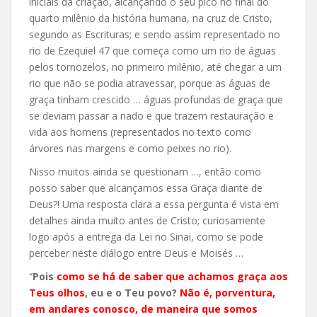
iniciais da criação, alcançando o seu pico no final do
quarto milênio da história humana, na cruz de Cristo,
segundo as Escrituras; e sendo assim representado no
rio de Ezequiel 47 que começa como um rio de águas
pelos tornozelos, no primeiro milênio, até chegar a um
rio que não se podia atravessar, porque as águas de
graça tinham crescido … águas profundas de graça que
se deviam passar a nado e que trazem restauração e
vida aos homens (representados no texto como
árvores nas margens e como peixes no rio).
Nisso muitos ainda se questionam …, então como
posso saber que alcançamos essa Graça diante de
Deus?! Uma resposta clara a essa pergunta é vista em
detalhes ainda muito antes de Cristo; curiosamente
logo após a entrega da Lei no Sinai, como se pode
perceber neste diálogo entre Deus e Moisés …
“
Pois
como se há de saber que achamos graça aos
Teus olhos
, eu e o Teu povo?
Não é, porventura,
em andares conosco, de maneira que somos