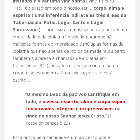
instados a viver uma vida santa
( vide 1 Pedro
1:15,16 ) e isso em todo o nosso ser …
corpo, alma e
espírito ( uma inferência indireta as três áreas do
Tabernáculo: Pátio, Lugar Santo e Lugar
Santíssimo )
… por isso as ênfases contra o pecado da
imoralidade e da idolatria ( e vale lembrar que há
múltiplas formas de imoralidade e múltiplas formas de
idolatria que não apenas de ídolos de madeira ou barro,
também a avareza é chamada de idolatria em
Colossenses 3:5 ); pecados estes que contaminam o
corpo e se estendem até o espírito; por isso está
escrito …
“
O mesmo Deus da paz vos santifique em
tudo; e
o vosso espírito, alma e corpo sejam
conservados íntegros e irrepreensíveis
na
vinda de nosso Senhor Jesus Cristo.
” (1
Tessalonicenses 5:23)
Essa busca pela santidade é um processo que é