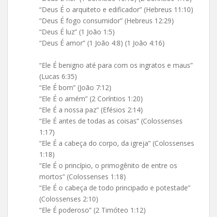
“Deus É o arquiteto e edificador” (Hebreus 11:10)
“Deus É fogo consumidor” (Hebreus 12:29)
“Deus É luz” (1 João 1:5)
“Deus É amor” (1 João 4:8) (1 João 4:16)
“Ele É benigno até para com os ingratos e maus”
(Lucas 6:35)
“Ele É bom” (João 7:12)
“Ele É o amém” (2 Coríntios 1:20)
“Ele É a nossa paz” (Efésios 2:14)
“Ele É antes de todas as coisas” (Colossenses
1:17)
“Ele É a cabeça do corpo, da igreja” (Colossenses
1:18)
“Ele É o princípio, o primogênito de entre os
mortos” (Colossenses 1:18)
“Ele É o cabeça de todo principado e potestade”
(Colossenses 2:10)
“Ele É poderoso” (2 Timóteo 1:12)