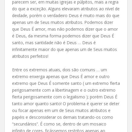
parecem ser, em muitas igrejas e púlpitos, mais a regra
do que a exceção. Alguns elevaram atributos ao nível de
deidade, porém o verdadeiro Deus é muito mais do que
apenas um de Seus muitos atributos. Podemos dizer
que Deus É amor, mas não podemos dizer que o amor
é Deus, da mesma forma podemos dizer que Deus É
santo, mas santidade não é Deus … Deus é
infinitamente maior do que apenas um de Seus muitos
atributos perfeitos!
Entre os extremos atuais, dois são comuns … um
extremo enxerga apenas que Deus É amor e outro
extremo que Deus É somente santo ( um extremo flerta
perigosamente com a libertinagem e o outro extremo
flerta perigosamente com o legalismo ); porém Deus É
tanto amor quanto santo! O problema é querer se deter
ou focar apenas em um de Seus muitos atributos e
papéis e desconsiderar os demais tratando-os como
“secundários”. É como se, dentro de um mosaico
infinito de cores, ficássemos restritos apenas ao