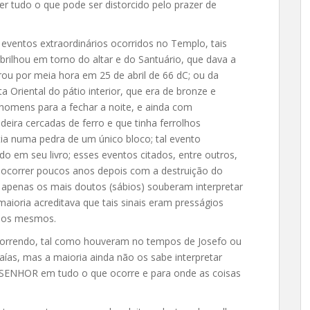
 tudo o que pode ser distorcido pelo prazer de
s eventos extraordinários ocorridos no Templo, tais
brilhou em torno do altar e do Santuário, que dava a
rou por meia hora em 25 de abril de 66 dC; ou da
a Oriental do pátio interior, que era de bronze e
 homens para a fechar a noite, e ainda com
deira cercadas de ferro e que tinha ferrolhos
ia numa pedra de um único bloco; tal evento
do em seu livro; esses eventos citados, entre outros,
 ocorrer poucos anos depois com a destruição do
 apenas os mais doutos (sábios) souberam interpretar
maioria acreditava que tais sinais eram presságios
e dos mesmos.
correndo, tal como houveram no tempos de Josefo ou
aías, mas a maioria ainda não os sabe interpretar
o SENHOR em tudo o que ocorre e para onde as coisas