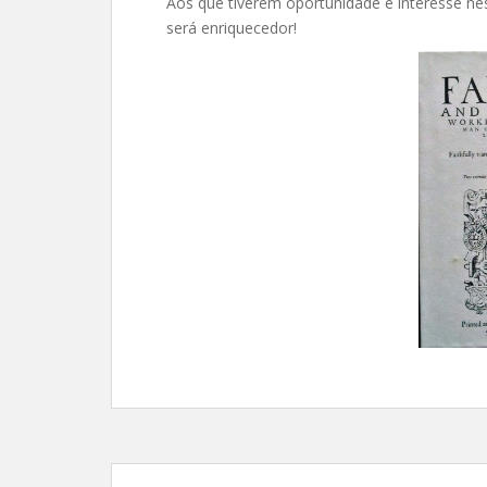
Aos que tiverem oportunidade e interesse nes
será enriquecedor!