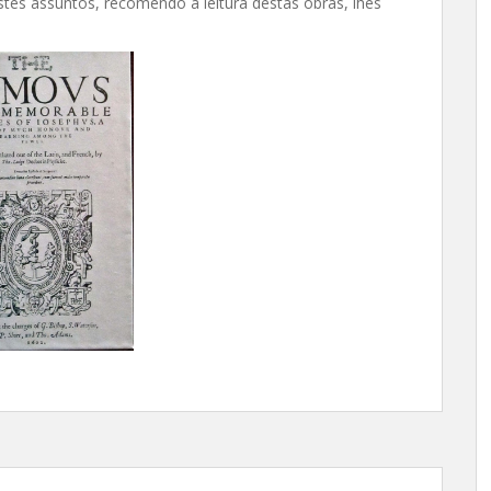
tes assuntos, recomendo a leitura destas obras, lhes