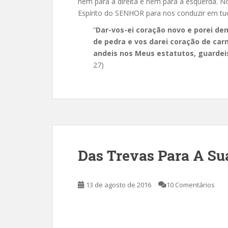
nem para a direita e nem para a esquerda. N
Espírito do SENHOR para nos conduzir em tud
“
Dar-vos-ei coração novo e porei dent
de pedra e vos darei coração de carn
andeis nos Meus estatutos, guardeis
27)
Das Trevas Para A Su
13 de agosto de 2016
10 Comentários