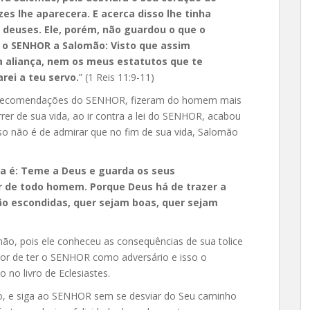
es lhe aparecera. E acerca disso lhe tinha
 deuses. Ele, porém, não guardou o que o
e o SENHOR a Salomão: Visto que assim
 aliança, nem os meus estatutos que te
arei a teu servo.
” (1 Reis 11:9-11)
 recomendações do SENHOR, fizeram do homem mais
rer de sua vida, ao ir contra a lei do SENHOR, acabou
isso não é de admirar que no fim de sua vida, Salomão
ma é: Teme a Deus e guarda os seus
 de todo homem. Porque Deus há de trazer a
tão escondidas, quer sejam boas, quer sejam
o, pois ele conheceu as consequências de sua tolice
or de ter o SENHOR como adversário e isso o
no livro de Eclesiastes.
ão, e siga ao SENHOR sem se desviar do Seu caminho