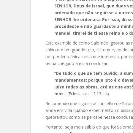
SENHOR, Deus de Israel, que duas vez
ordenado que não seguisse a outros
SENHOR lhe ordenara. Por isso, diss
procedeste e não guardaste a minha
mandei, tirarei de ti este reino e o d
Este exemplo de como Salomão ignorou as
sábio em um grande tolo, visto que, no decor
por perder a única coisa que interessa, por 
tenha chegado a essa conclusão:
“
De tudo o que se tem ouvido, a su
mandamentos; porque isto é o dever
juízo todas as obras, até as que es
más.
” (Eclesiastes 12:13-14)
Recomendo que siga esse conselho de Salomã
ainda em vida quando experimentou o dissab
quebrantou como se percebe nessa conclusão 
Portanto, seja mais sábio do que foi Salom