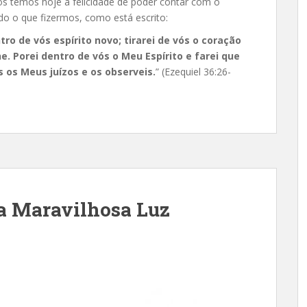
ós temos hoje a felicidade de poder contar com o
o o que fizermos, como está escrito:
ro de vós espírito novo; tirarei de vós o coração
e. Porei dentro de vós o Meu Espírito e farei que
 os Meus juízos e os observeis.
” (Ezequiel 36:26-
a Maravilhosa Luz