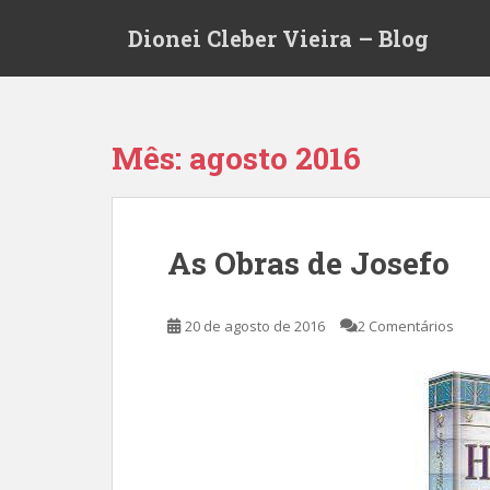
S
Dionei Cleber Vieira – Blog
k
i
p
t
o
Mês:
agosto 2016
m
a
i
n
As Obras de Josefo
c
o
n
20 de agosto de 2016
2 Comentários
t
e
n
t