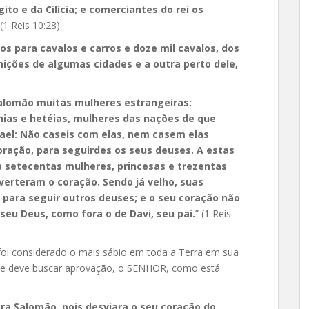
to e da Cilícia; e comerciantes do rei os
 (1 Reis 10:28)
s para cavalos e carros e doze mil cavalos, dos
ições de algumas cidades e a outra perto dele,
Salomão muitas mulheres estrangeiras:
nias e hetéias, mulheres das nações de que
srael: Não caseis com elas, nem casem elas
oração, para seguirdes os seus deuses. A estas
 setecentas mulheres, princesas e trezentas
verteram o coração. Sendo já velho, suas
para seguir outros deuses; e o seu coração não
seu Deus, como fora o de Davi, seu pai.
” (1 Reis
oi considerado o mais sábio em toda a Terra em sua
 se deve buscar aprovação, o SENHOR, como está
ra Salomão, pois desviara o seu coração do