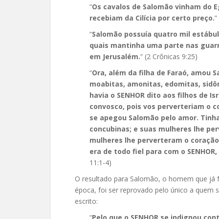
“
Os cavalos de Salomão vinham do Egi
recebiam da Cilícia por certo preço.
”
“
Salomão possuía quatro mil estábulo
quais mantinha uma parte nas guarn
em Jerusalém.
” (2 Crônicas 9:25)
“
Ora, além da filha de Faraó, amou 
moabitas, amonitas, edomitas, sidô
havia o SENHOR dito aos filhos de I
convosco, pois vos perverteriam o c
se apegou Salomão pelo amor. Tinha
concubinas; e suas mulheres lhe per
mulheres lhe perverteram o coração 
era de todo fiel para com o SENHOR, 
11:1-4)
O resultado para Salomão, o homem que já f
época, foi ser reprovado pelo único a quem
escrito:
“
Pelo que o SENHOR se indignou cont