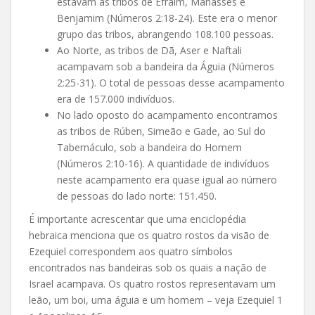
estavam as tribos de Efraim, Manassés e
Benjamim (Números 2:18-24). Este era o menor
grupo das tribos, abrangendo 108.100 pessoas.
Ao Norte, as tribos de Dã, Aser e Naftali
acampavam sob a bandeira da Águia (Números
2:25-31). O total de pessoas desse acampamento
era de 157.000 indivíduos.
No lado oposto do acampamento encontramos
as tribos de Rúben, Simeão e Gade, ao Sul do
Tabernáculo, sob a bandeira do Homem
(Números 2:10-16). A quantidade de indivíduos
neste acampamento era quase igual ao número
de pessoas do lado norte: 151.450.
É importante acrescentar que uma enciclopédia
hebraica menciona que os quatro rostos da visão de
Ezequiel correspondem aos quatro símbolos
encontrados nas bandeiras sob os quais a nação de
Israel acampava. Os quatro rostos representavam um
leão, um boi, uma águia e um homem – veja Ezequiel 1