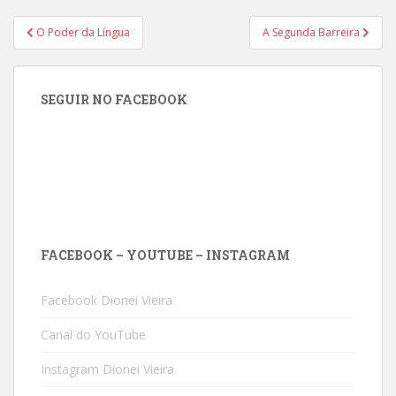
Navegação
O Poder da Língua
A Segunda Barreira
de
Post
SEGUIR NO FACEBOOK
FACEBOOK – YOUTUBE – INSTAGRAM
Facebook Dionei Vieira
Canal do YouTube
Instagram Dionei Vieira