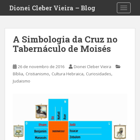
S
Dionei Cleber Vieira – Blog
TOGGLE
k
i
p
t
A Simbologia da Cruz no
o
Tabernáculo de Moisés
m
a
i
26 de novembro de 2016
Dionei Cleber Vieira
n
,
,
,
,
Bíblia
Cristianismo
Cultura Hebraica
Curiosidades
c
Judaismo
o
n
t
e
n
t