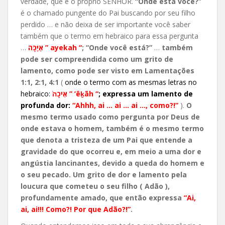
verdade, que é o próprio SENHOR.
“Onde está você?”
é o chamado pungente do Pai buscando por seu filho
perdido … e não deixa de ser importante você saber
também que o termo em hebraico para essa pergunta
…
אַיֶּכָּה ” ayekah “
; “Onde você está?”
…
também
pode ser compreendida como um grito de
lamento, como pode ser visto em Lamentações
1:1, 2:1, 4:1
(
onde o termo com as mesmas letras no
hebraico:
אֵיכָה֙ ”
’êḵāh
“
;
expressa um lamento de
profunda dor:
“Ahhh, ai … ai … ai …, como?!”
).
O
mesmo termo usado como pergunta por Deus de
onde estava o homem, também é o mesmo termo
que denota a tristeza de um Pai que entende a
gravidade do que ocorreu e, em meio a uma dor e
angústia lancinantes, devido a queda do homem e
o seu pecado. Um grito de dor e lamento pela
loucura que cometeu o seu filho ( Adão ),
profundamente amado, que então expressa
“Ai,
ai, ai!!! Como?! Por que Adão?!”
.