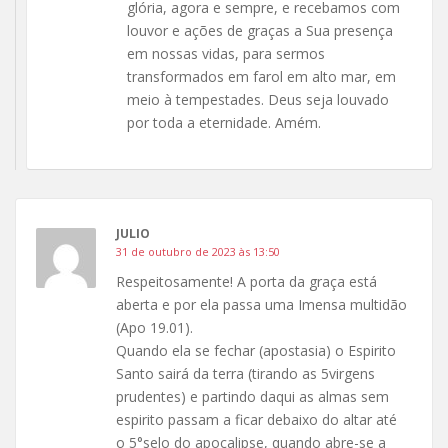
glória, agora e sempre, e recebamos com
louvor e ações de graças a Sua presença
em nossas vidas, para sermos
transformados em farol em alto mar, em
meio à tempestades. Deus seja louvado
por toda a eternidade. Amém.
JULIO
31 de outubro de 2023 às 13:50
Respeitosamente! A porta da graça está
aberta e por ela passa uma Imensa multidão
(Apo 19.01).
Quando ela se fechar (apostasia) o Espirito
Santo sairá da terra (tirando as 5virgens
prudentes) e partindo daqui as almas sem
espirito passam a ficar debaixo do altar até
o 5°selo do apocalipse, quando abre-se a