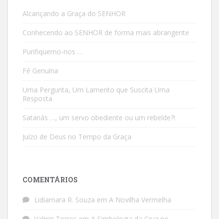
Alcançando a Graça do SENHOR
Conhecendo ao SENHOR de forma mais abrangente
Purifiquemo-nos …
Fé Genuína
Uma Pergunta, Um Lamento que Suscita Uma
Resposta
Satanás …, um servo obediente ou um rebelde?!
Juízo de Deus no Tempo da Graça
COMENTÁRIOS
Lidiamara R. Souza
em
A Novilha Vermelha
Valmir Torres
em
A Simbologia da Cruz no