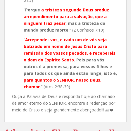
31:3)
“
Porque
a tristeza segundo Deus produz
arrependimento para a salvação, que a
ninguém traz pesar
; mas a tristeza do
mundo produz morte.
” (2 Coríntios 7:10)
“
Arrependei-vos, e cada um de vós seja
batizado em nome de Jesus Cristo para
remissão dos vossos pecados, e recebereis
o dom do Espírito Santo
. Pois para vós
outros é a promessa, para vossos filhos e
para todos os que ainda estão longe, isto é,
para quantos o SENHOR, nosso Deus,
chamar
.
” (Atos 2:38-39)
Ouça a Palavra de Deus e responda hoje ao chamado
de amor eterno do SENHOR, encontre a redenção por
meio de Cristo e seja grandemente abençoado!!!
🙏
❤️