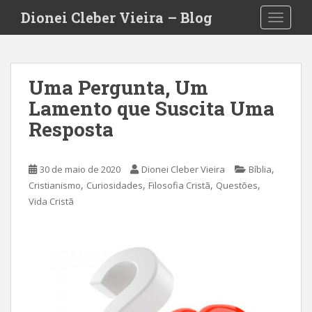
S
Dionei Cleber Vieira – Blog
TOGGLE
k
i
p
t
Uma Pergunta, Um
o
Lamento que Suscita Uma
m
a
Resposta
i
n
c
,
30 de maio de 2020
Dionei Cleber Vieira
Bíblia
o
,
,
,
,
Cristianismo
Curiosidades
Filosofia Cristã
Questões
n
Vida Cristã
t
e
n
t