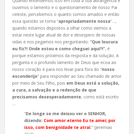
Quando entendemos isso em toda a sua abrangência e
ouvimos o lamento e o questionamento de nosso Pai
celeste, percebemos o quanto somos amados e então
essa questão se torna “
apropriadamente nossa
“…,
quando estamos dispostos a olhar como viemos a
estar neste lugar atual de dor e desespero de nossas
vidas e nos pegamos nos perguntando:
“Que loucura
eu fiz?! Onde estou e como cheguei aqui?!”
, é
porque estamos próximos da resposta e da solução. A
pergunta e o profundo lamento de Deus que ecoa ao
nosso coração é para nos levar para fora do “
nosso
esconderijo
” para responder ao Seu chamado de amor
por meio de Seu Filho, pois
em Deus está a solução,
a cura, a salvação e a redenção de que
precisamos desesperadamente
, como está escrito
…
“
De longe se me deixou ver o SENHOR,
dizendo:
Com amor eterno Eu te amei; por
isso, com benignidade te atraí
.
” (Jeremias