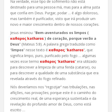
Na verdade, esse tipo de sofrimento não está
destinado para uma pessoa má, mas para a alma justa
que confia em Deus. Purgar, podar … é algo doloroso,
mas também é purificador, visto que irá produzir um
novo e maior crescimento dentro de nossos corações.
Jesus ensinou: “
Bem-aventurados os limpos (
καθαρος katharos
) de coração, porque verão a
Deus
” (Mateus 5:8). A palavra grega traduzida como
“
limpos
” nesse texto é
καθαρος
“
katharos
“, que
significa limpo, puro, purificado pelo fogo … algumas
vezes esse termo
καθαρος
“
katharos
” era utilizado
para descrever a limpeza de uma ferida (catarse), ou
para descrever a qualidade de uma substância que era
revelada através do fogo refinado.
Nós deveríamos nos “regozijar” nas tribulações, nas
aflições, nas provações; porque este é o caminho do
crescimento real, de uma esperança sustentada e da
revelação do profundo amor de Deus, como está
escrito …