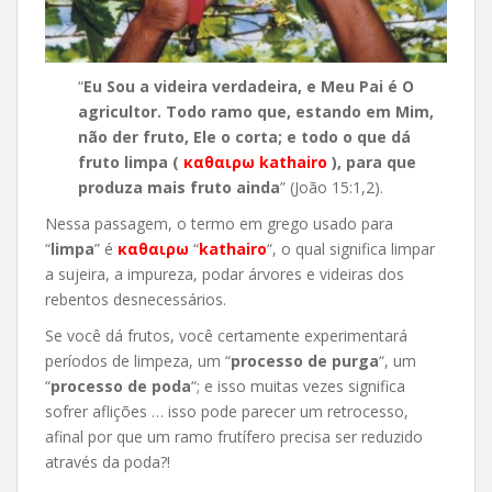
“
Eu Sou a videira verdadeira, e Meu Pai é O
agricultor. Todo ramo que, estando em Mim,
não der fruto, Ele o corta; e todo o que dá
fruto limpa (
καθαιρω kathairo
), para que
produza mais fruto ainda
” (João 15:1,2).
Nessa passagem, o termo em grego usado para
“
limpa
” é
καθαιρω
“
kathairo
“, o qual significa limpar
a sujeira, a impureza, podar árvores e videiras dos
rebentos desnecessários.
Se você dá frutos, você certamente experimentará
períodos de limpeza, um “
processo de purga
“, um
“
processo de poda
“; e isso muitas vezes significa
sofrer aflições … isso pode parecer um retrocesso,
afinal por que um ramo frutífero precisa ser reduzido
através da poda?!