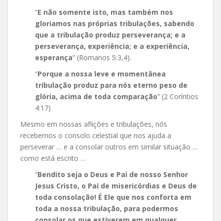
“
E não somente isto, mas também nos
gloriamos nas próprias tribulações, sabendo
que a tribulação produz perseverança; e a
perseverança, experiência; e a experiência,
esperança
” (Romanos 5:3,4).
“
Porque a nossa leve e momentânea
tribulação produz para nós eterno peso de
glória, acima de toda comparação
” (2 Coríntios
4:17)
Mesmo em nossas aflições e tribulações, nós
recebemos o consolo celestial que nos ajuda a
perseverar … e a consolar outros em similar situação …
como está escrito …
“
Bendito seja o Deus e Pai de nosso Senhor
Jesus Cristo, o Pai de misericórdias e Deus de
toda consolação! É Ele que nos conforta em
toda a nossa tribulação, para podermos
consolar os que estiverem em qualquer