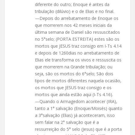
diferente do outro; Enoque é antes da
tribulação (dilúvio) e o de Elias e no final.
—Depois do arrebatamento de Enoque os
que morrerem nos 42 meses iniciais da
última semana de Daniel são ressuscitados
no 5°selo; (PORTA ESTREITA) estes são os
mortos que JESUS traz consigo em I-Ts 4.14
e depois de 1260dias no arrebatamento de
Elias ele transforma os vivos e ressuscita os
que morrerem na Grande tribulação; ou
seja, são os mortos do 6°selo; São dois
tipos de mortos diferentes naquela ocasião,
os mortos que JESUS traz consigo e os
mortos que ainda estão aqui (I-Ts 4.16).
—Quando o Armagedom acontecer (IRA),
tanto a 1° salvação (Enoque/Moisés) quanto
a 3°salvação (Elias) já aconteceram, isso
sem falar na 2° salvação que é a
ressurreição do 5° selo (Jesus) que é a porta