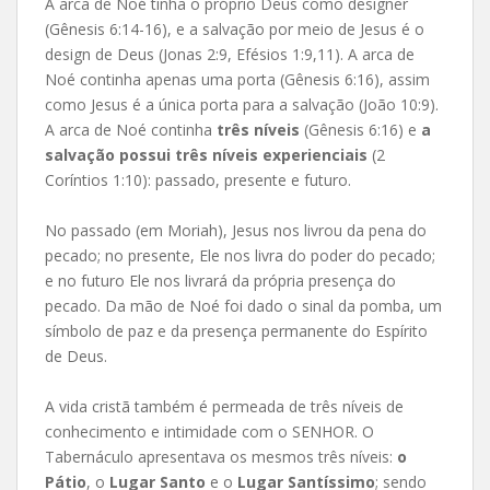
A arca de Noé tinha o próprio Deus como designer
(Gênesis 6:14-16), e a salvação por meio de Jesus é o
design de Deus (Jonas 2:9, Efésios 1:9,11). A arca de
Noé continha apenas uma porta (Gênesis 6:16), assim
como Jesus é a única porta para a salvação (João 10:9).
A arca de Noé continha
três níveis
(Gênesis 6:16) e
a
salvação possui três níveis experienciais
(2
Coríntios 1:10): passado, presente e futuro.
No passado (em Moriah), Jesus nos livrou da pena do
pecado; no presente, Ele nos livra do poder do pecado;
e no futuro Ele nos livrará da própria presença do
pecado. Da mão de Noé foi dado o sinal da pomba, um
símbolo de paz e da presença permanente do Espírito
de Deus.
A vida cristã também é permeada de três níveis de
conhecimento e intimidade com o SENHOR. O
Tabernáculo apresentava os mesmos três níveis:
o
Pátio
, o
Lugar Santo
e o
Lugar Santíssimo
; sendo