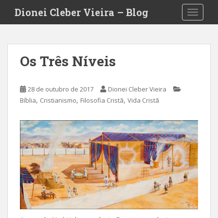
S
Dionei Cleber Vieira – Blog
TOGGLE
k
i
p
t
Os Três Níveis
o
m
a
28 de outubro de 2017
Dionei Cleber Vieira
i
,
,
,
Bíblia
Cristianismo
Filosofia Cristã
Vida Cristã
n
c
o
n
t
e
n
t