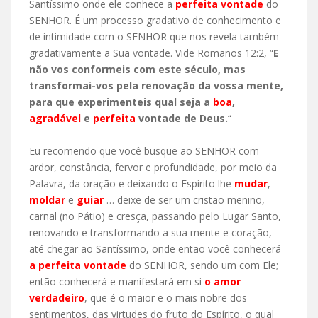
Santíssimo onde ele conhece a
perfeita vontade
do
SENHOR. É um processo gradativo de conhecimento e
de intimidade com o SENHOR que nos revela também
gradativamente a Sua vontade. Vide Romanos 12:2, “
E
não vos conformeis com este século, mas
transformai-vos pela renovação da vossa mente,
para que experimenteis qual seja a
boa
,
agradável
e
perfeita
vontade de Deus.
“
Eu recomendo que você busque ao SENHOR com
ardor, constância, fervor e profundidade, por meio da
Palavra, da oração e deixando o Espírito lhe
mudar
,
moldar
e
guiar
… deixe de ser um cristão menino,
carnal (no Pátio) e cresça, passando pelo Lugar Santo,
renovando e transformando a sua mente e coração,
até chegar ao Santíssimo, onde então você conhecerá
a perfeita vontade
do SENHOR, sendo um com Ele;
então conhecerá e manifestará em si
o amor
verdadeiro
, que é o maior e o mais nobre dos
sentimentos, das virtudes do fruto do Espírito, o qual