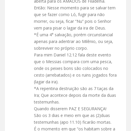
aberta para os AMADOS de Filadélfia.
Então: Nesse momento para se salvar tem
que se fazer como Ló, fugir para não
morrer, ou seja, ficar “Nu” pois o Senhor
vem para pisar o lagar da ira de Deus.
*É uma 4° salvação, porém circunstancial
apenas para adentrar ao Milênio, ou seja,
sobreviver no próprio corpo.
Para mim Daniel 12.12 fala deste evento
que o Messias compara com uma pesca,
onde os peixes bons são colocados no
cesto (arrebatados) e os ruins jogados fora
(lagar da ira).
*A repentina destruição são as 7 taças da
Ira; Que acontece depois da morte da duas
testemunhas.
Quando disserem PAZ E SEGURANÇA!
São os 3 dias e meio em que as (2)duas
testemunhas (apo 11.10) ficarão mortas.
É o momento em que “os habitam sobre a