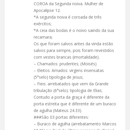
COROA da Segunda noiva. Mulher de
Apocalipse 12.
*A segunda noiva é coroada de três
exércitos;
*A ceia das bodas é o noivo saindo da sua
recamara;
Os que foram salvos antes da vinda estão
salvos para sempre, pois foram revestidos
com vestes brancas (imortalidade).
– Chamados: prudentes; (Moisés)
– Eleitos: Amados: virgens insensatas
(5°selo) tipologia de Jesus;
– Fieis: arrebatados que vem da Grande
tribulação (6°selo). tipologia de Elias;
Contudo a porta da graça é diferente da
porta estreita que é diferente de um buraco
de agulha (Mateus 24.33).
###São 03 portas diferentes:
– Buraco de agulha (arrebatamento Marcos