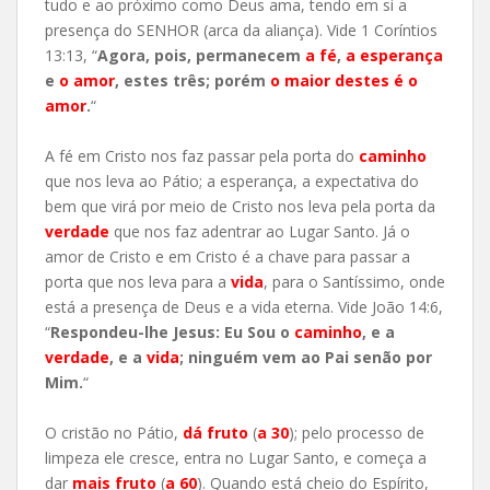
tudo e ao próximo como Deus ama, tendo em si a
presença do SENHOR (arca da aliança). Vide 1 Coríntios
13:13, “
Agora, pois, permanecem
a fé
,
a esperança
e
o amor
, estes três; porém
o maior destes é o
amor
.
“
A fé em Cristo nos faz passar pela porta do
caminho
que nos leva ao Pátio; a esperança, a expectativa do
bem que virá por meio de Cristo nos leva pela porta da
verdade
que nos faz adentrar ao Lugar Santo. Já o
amor de Cristo e em Cristo é a chave para passar a
porta que nos leva para a
vida
, para o Santíssimo, onde
está a presença de Deus e a vida eterna. Vide João 14:6,
“
Respondeu-lhe Jesus: Eu Sou o
caminho
, e a
verdade
, e a
vida
; ninguém vem ao Pai senão por
Mim.
“
O cristão no Pátio,
dá fruto
(
a 30
); pelo processo de
limpeza ele cresce, entra no Lugar Santo, e começa a
dar
mais fruto
(
a 60
). Quando está cheio do Espírito,