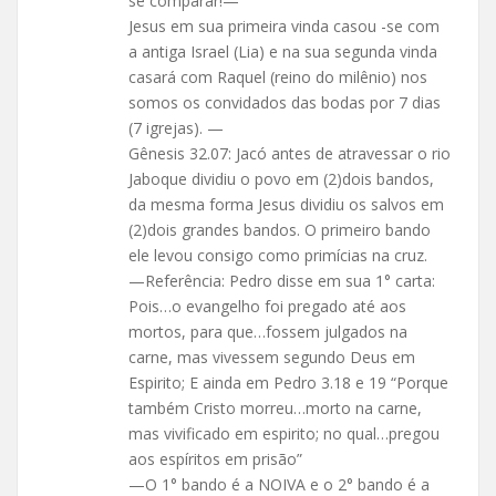
se comparar!—
Jesus em sua primeira vinda casou -se com
a antiga Israel (Lia) e na sua segunda vinda
casará com Raquel (reino do milênio) nos
somos os convidados das bodas por 7 dias
(7 igrejas). —
Gênesis 32.07: Jacó antes de atravessar o rio
Jaboque dividiu o povo em (2)dois bandos,
da mesma forma Jesus dividiu os salvos em
(2)dois grandes bandos. O primeiro bando
ele levou consigo como primícias na cruz.
—Referência: Pedro disse em sua 1° carta:
Pois…o evangelho foi pregado até aos
mortos, para que…fossem julgados na
carne, mas vivessem segundo Deus em
Espirito; E ainda em Pedro 3.18 e 19 “Porque
também Cristo morreu…morto na carne,
mas vivificado em espirito; no qual…pregou
aos espíritos em prisão”
—O 1° bando é a NOIVA e o 2° bando é a