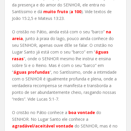
da presença e do amor do SENHOR, ele entra no
Santíssimo e dá
muito fruto
(
a 100
). Vide textos de
João 15:2,5 e Mateus 13:23.
O cristão no Pátio, ainda está com o seu “barco”
na
areia
, junto à praia do lago, pouco ainda conhece do
seu SENHOR, apenas ouve dEle se falar. O cristão no
Lugar Santo já está com o seu “barco” em “
águas
rasas
“, onde o SENHOR mesmo lhe instrui e ensina
sobre Si e o Reino. Mas é com o seu “barco” em
“
águas profundas
“, no Santíssimo, onde a intimidade
com o SENHOR é igualmente profunda e plena, onde a
verdadeira recompensa se manifesta e transborda a
ponto de ser abundantemente cheio, rasgando nossas
“redes”. Vide Lucas 5:1-7.
O cristão no Pátio conhece a
boa vontade
do
SENHOR. No Lugar Santo ele conhece a
agradável/aceitável vontade
do SENHOR, mas é no