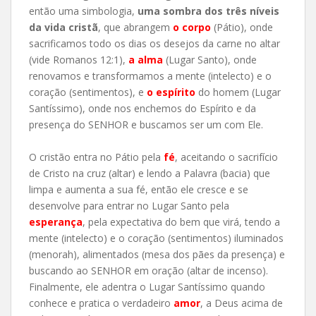
então uma simbologia,
uma sombra dos três níveis
da vida cristã
, que abrangem
o corpo
(Pátio), onde
sacrificamos todo os dias os desejos da carne no altar
(vide Romanos 12:1),
a alma
(Lugar Santo), onde
renovamos e transformamos a mente (intelecto) e o
coração (sentimentos), e
o espírito
do homem (Lugar
Santíssimo), onde nos enchemos do Espírito e da
presença do SENHOR e buscamos ser um com Ele.
O cristão entra no Pátio pela
fé
, aceitando o sacrifício
de Cristo na cruz (altar) e lendo a Palavra (bacia) que
limpa e aumenta a sua fé, então ele cresce e se
desenvolve para entrar no Lugar Santo pela
esperança
, pela expectativa do bem que virá, tendo a
mente (intelecto) e o coração (sentimentos) iluminados
(menorah), alimentados (mesa dos pães da presença) e
buscando ao SENHOR em oração (altar de incenso).
Finalmente, ele adentra o Lugar Santíssimo quando
conhece e pratica o verdadeiro
amor
, a Deus acima de