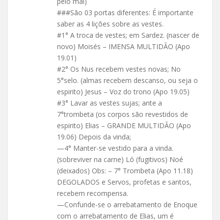
pelo mal)
###São 03 portas diferentes: É importante
saber as 4 lições sobre as vestes.
#1° A troca de vestes; em Sardez. (nascer de
novo) Moisés – IMENSA MULTIDÃO (Apo
19.01)
#2° Os Nus recebem vestes novas; No
5°selo. (almas recebem descanso, ou seja o
espirito) Jesus – Voz do trono (Apo 19.05)
#3° Lavar as vestes sujas; ante a
7°trombeta (os corpos são revestidos de
espirito) Elias – GRANDE MULTIDÃO (Apo
19.06) Depois da vinda;
—4° Manter-se vestido para a vinda.
(sobreviver na carne) Ló (fugitivos) Noé
(deixados) Obs: – 7° Trombeta (Apo 11.18)
DEGOLADOS e Servos, profetas e santos,
recebem recompensa.
—Confunde-se o arrebatamento de Enoque
com o arrebatamento de Elias, um é