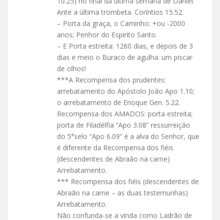
10.25) no final da última semana de Daniel.
Ante a última trombeta. Coríntios 15.52.
– Porta da graça, o Caminho: +ou -2000
anos; Penhor do Espirito Santo.
– E Porta estreita: 1260 dias, e depois de 3
dias e meio o Buraco de agulha: um piscar
de olhos!
***A Recompensa dos prudentes:
arrebatamento do Apóstolo João Apo 1.10;
o arrebatamento de Enoque Gen. 5.22.
Recompensa dos AMADOS: porta estreita;
porta de Filadélfia “Apo 3.08” ressurreição
do 5°selo “Apo 6.09” é a alva do Senhor, que
é diferente da Recompensa dos fiéis
(descendentes de Abraão na carne)
Arrebatamento.
*** Recompensa dos fiéis (descendentes de
Abraão na carne – as duas testemunhas)
Arrebatamento.
Não confunda-se a vinda como Ladrão de