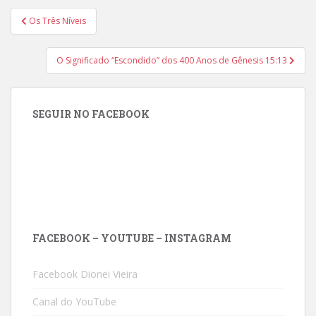
Navegação
Os Três Níveis
de
Post
O Significado “Escondido” dos 400 Anos de Gênesis 15:13
SEGUIR NO FACEBOOK
FACEBOOK – YOUTUBE – INSTAGRAM
Facebook Dionei Vieira
Canal do YouTube