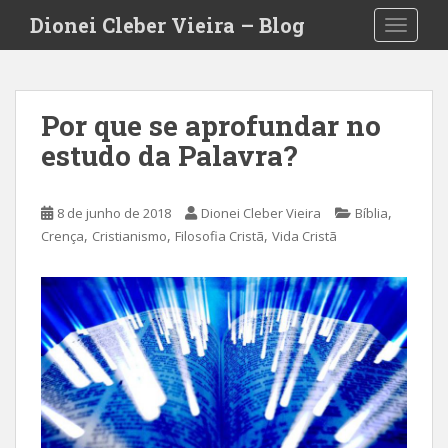
S
Dionei Cleber Vieira – Blog
TOGGLE
k
i
p
t
Por que se aprofundar no
o
estudo da Palavra?
m
a
i
,
8 de junho de 2018
Dionei Cleber Vieira
Bíblia
n
,
,
,
Crença
Cristianismo
Filosofia Cristã
Vida Cristã
c
o
n
t
e
n
t