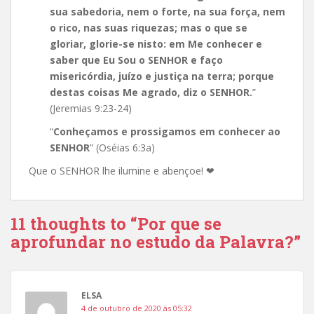
sua sabedoria, nem o forte, na sua força, nem
o rico, nas suas riquezas; mas o que se
gloriar, glorie-se nisto: em Me conhecer e
saber que Eu Sou o SENHOR e faço
misericórdia, juízo e justiça na terra; porque
destas coisas Me agrado, diz o SENHOR.
”
(Jeremias 9:23-24)
“
Conheçamos e prossigamos em conhecer ao
SENHOR
” (Oséias 6:3a)
Que o SENHOR lhe ilumine e abençoe!
❤
11 thoughts to “Por que se
aprofundar no estudo da Palavra?”
ELSA
4 de outubro de 2020 às 05:32